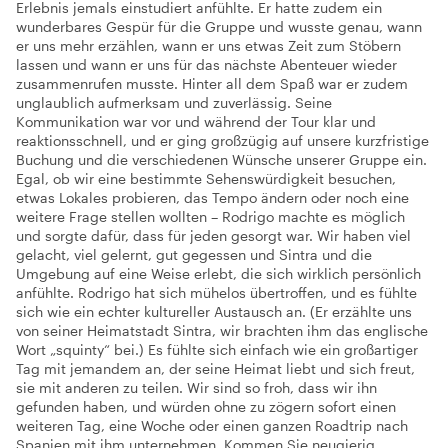
Erlebnis jemals einstudiert anfühlte. Er hatte zudem ein
wunderbares Gespür für die Gruppe und wusste genau, wann
er uns mehr erzählen, wann er uns etwas Zeit zum Stöbern
lassen und wann er uns für das nächste Abenteuer wieder
zusammenrufen musste. Hinter all dem Spaß war er zudem
unglaublich aufmerksam und zuverlässig. Seine
Kommunikation war vor und während der Tour klar und
reaktionsschnell, und er ging großzügig auf unsere kurzfristige
Buchung und die verschiedenen Wünsche unserer Gruppe ein.
Egal, ob wir eine bestimmte Sehenswürdigkeit besuchen,
etwas Lokales probieren, das Tempo ändern oder noch eine
weitere Frage stellen wollten – Rodrigo machte es möglich
und sorgte dafür, dass für jeden gesorgt war. Wir haben viel
gelacht, viel gelernt, gut gegessen und Sintra und die
Umgebung auf eine Weise erlebt, die sich wirklich persönlich
anfühlte. Rodrigo hat sich mühelos übertroffen, und es fühlte
sich wie ein echter kultureller Austausch an. (Er erzählte uns
von seiner Heimatstadt Sintra, wir brachten ihm das englische
Wort „squinty“ bei.) Es fühlte sich einfach wie ein großartiger
Tag mit jemandem an, der seine Heimat liebt und sich freut,
sie mit anderen zu teilen. Wir sind so froh, dass wir ihn
gefunden haben, und würden ohne zu zögern sofort einen
weiteren Tag, eine Woche oder einen ganzen Roadtrip nach
Spanien mit ihm unternehmen. Kommen Sie neugierig,