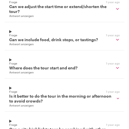
Frage
1 year ago
Can we adjust the start time or extend/shorten the
tour?
Antwort anzeigen
Frage
1 year ago
Can we include food, drink stops, or tastings?
Antwort anzeigen
Frage
1 year ago
Where does the tour start and end?
Antwort anzeigen
Frage
1 year ago
Is it better to do the tour in the morning or afternoon
to avoid crowds?
Antwort anzeigen
Frage
1 year ago