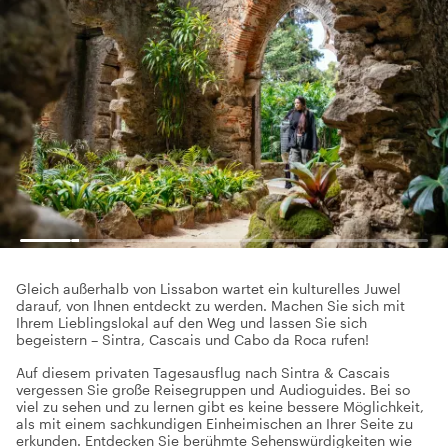
Gleich außerhalb von Lissabon wartet ein kulturelles Juwel
darauf, von Ihnen entdeckt zu werden. Machen Sie sich mit
Ihrem Lieblingslokal auf den Weg und lassen Sie sich
begeistern – Sintra, Cascais und Cabo da Roca rufen!
Auf diesem privaten Tagesausflug nach Sintra & Cascais
vergessen Sie große Reisegruppen und Audioguides. Bei so
viel zu sehen und zu lernen gibt es keine bessere Möglichkeit,
als mit einem sachkundigen Einheimischen an Ihrer Seite zu
erkunden. Entdecken Sie berühmte Sehenswürdigkeiten wie