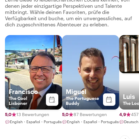
denen jeder einzigartige Perspektiven und Talente
mitbringt. Wähle deinen Favoriten, prüfe die
Verfügbarkeit und buche, um ein unvergessliches, auf
dich zugeschnittenes Abenteuer zu erleben.
Francisco
Miguel
Luis
The Cool
The Portuguese
Lisboner
Buddy
The Loc
5,0
13 Bewertungen
5,0
87 Bewertungen
4,9
457
English・Español・Português
English・Español・Português
Deutsch