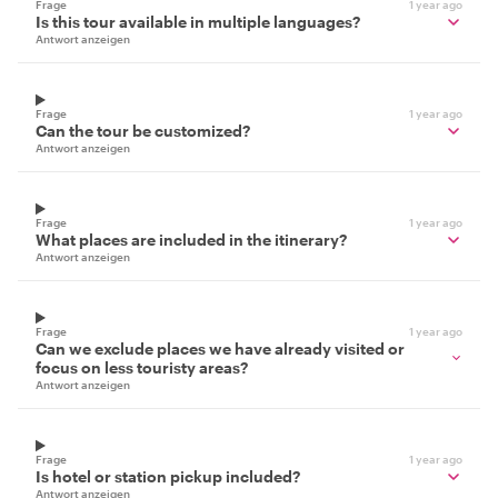
Frage
1 year ago
Is this tour available in multiple languages?
Antwort anzeigen
Frage
1 year ago
Can the tour be customized?
Antwort anzeigen
Frage
1 year ago
What places are included in the itinerary?
Antwort anzeigen
Frage
1 year ago
Can we exclude places we have already visited or
focus on less touristy areas?
Antwort anzeigen
Frage
1 year ago
Is hotel or station pickup included?
Antwort anzeigen