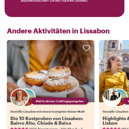
authentischen Orten führen sollen.
Andere Aktivitäten in
Lissabon
Wähle deinen Lieblingsgastgeber
Genieße Lissabon mit einem Gastgeber deiner Wahl
Genieße Lissabon 
Die 10 Kostproben von Lissabon:
Highlights
Bairro Alto, Chiado & Baixa
Lisbon
•
•
1906 Bewertungen
€91.88
p.P.
3
2855