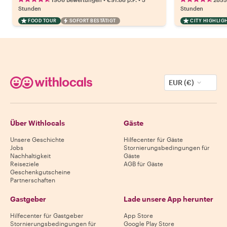
Stunden
Stunden
FOOD TOUR
SOFORT BESTÄTIGT
CITY HIGHLIG
EUR (€)
Über Withlocals
Gäste
Unsere Geschichte
Hilfecenter für Gäste
Jobs
Stornierungsbedingungen für
Nachhaltigkeit
Gäste
Reiseziele
AGB für Gäste
Geschenkgutscheine
Partnerschaften
Gastgeber
Lade unsere App herunter
Hilfecenter für Gastgeber
App Store
Stornierungsbedingungen für
Google Play Store