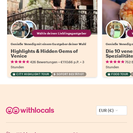
Wähle deinen Lieblingsgastgeber
Genieße Venedig mit einem Gastgeber deiner Wahl
Genieße Venedig 
Highlights & Hidden Gems of
Die 10 vene
Venice
Spezialität
•
•
426 Bewertungen
€110.66
p.P.
3
752 
Stunden
Stunden
CITY HIGHLIGHT TOUR
SOFORT BESTÄTIGT
FOOD TOUR
EUR (€)