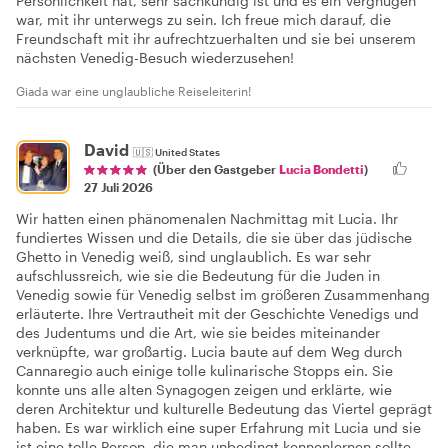
Persönlichkeit hat, sehr sachkundig ist und es ein Vergnügen
war, mit ihr unterwegs zu sein. Ich freue mich darauf, die
Freundschaft mit ihr aufrechtzuerhalten und sie bei unserem
nächsten Venedig-Besuch wiederzusehen!
Giada war eine unglaubliche Reiseleiterin!
David
🇺🇸
United States
(Über den Gastgeber
Lucia Bondetti
)
27 Juli 2026
Wir hatten einen phänomenalen Nachmittag mit Lucia. Ihr
fundiertes Wissen und die Details, die sie über das jüdische
Ghetto in Venedig weiß, sind unglaublich. Es war sehr
aufschlussreich, wie sie die Bedeutung für die Juden in
Venedig sowie für Venedig selbst im größeren Zusammenhang
erläuterte. Ihre Vertrautheit mit der Geschichte Venedigs und
des Judentums und die Art, wie sie beides miteinander
verknüpfte, war großartig. Lucia baute auf dem Weg durch
Cannaregio auch einige tolle kulinarische Stopps ein. Sie
konnte uns alle alten Synagogen zeigen und erklärte, wie
deren Architektur und kulturelle Bedeutung das Viertel geprägt
haben. Es war wirklich eine super Erfahrung mit Lucia und sie
ist eine tolle Person, die man unbedingt kennenlernen sollte.