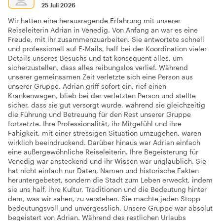
25 Juli 2026
Wir hatten eine herausragende Erfahrung mit unserer
Reiseleiterin Adrian in Venedig. Von Anfang an war es eine
Freude, mit ihr zusammenzuarbeiten. Sie antwortete schnell
und professionell auf E-Mails, half bei der Koordination vieler
Details unseres Besuchs und tat konsequent alles, um
sicherzustellen, dass alles reibungslos verlief. Während
unserer gemeinsamen Zeit verletzte sich eine Person aus
unserer Gruppe. Adrian griff sofort ein, rief einen
Krankenwagen, blieb bei der verletzten Person und stellte
sicher, dass sie gut versorgt wurde, während sie gleichzeitig
die Führung und Betreuung für den Rest unserer Gruppe
fortsetzte. Ihre Professionalität, ihr Mitgefühl und ihre
Fähigkeit, mit einer stressigen Situation umzugehen, waren
wirklich beeindruckend. Darüber hinaus war Adrian einfach
eine außergewöhnliche Reiseleiterin. Ihre Begeisterung für
Venedig war ansteckend und ihr Wissen war unglaublich. Sie
hat nicht einfach nur Daten, Namen und historische Fakten
heruntergebetet, sondern die Stadt zum Leben erweckt, indem
sie uns half, ihre Kultur, Traditionen und die Bedeutung hinter
dem, was wir sahen, zu verstehen. Sie machte jeden Stopp
bedeutungsvoll und unvergesslich. Unsere Gruppe war absolut
begeistert von Adrian. Während des restlichen Urlaubs