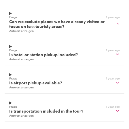
Frage
1 year ago
Can we exclude places we have already visited or
focus on less touristy areas?
Antwort anzeigen
Frage
1 year ago
Is hotel or station pickup included?
Antwort anzeigen
Frage
1 year ago
Is airport pickup available?
Antwort anzeigen
Frage
1 year ago
Is transportation included in the tour?
Antwort anzeigen