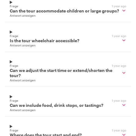
Frage
1 year ago
Can the tour accommodate children or large groups?
Antwort anzeigen
Frage
1 year ago
Is the tour wheelchair accessible?
Antwort anzeigen
Frage
1 year ago
Can we adjust the start time or extend/shorten the
tour?
Antwort anzeigen
Frage
1 year ago
Can we include food, drink stops, or tastings?
Antwort anzeigen
Frage
1 year ago
Where does the tour start and end?