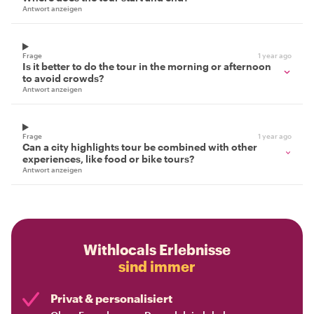
Antwort anzeigen
Frage
1 year ago
Is it better to do the tour in the morning or afternoon
to avoid crowds?
Antwort anzeigen
Frage
1 year ago
Can a city highlights tour be combined with other
experiences, like food or bike tours?
Antwort anzeigen
Withlocals Erlebnisse
sind immer
Privat & personalisiert