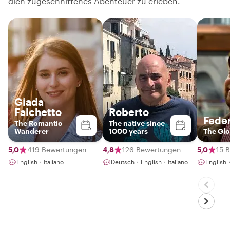
dich zugeschnittenes Abenteuer zu erleben.
Giada
Falchetto
Roberto
Fede
The Romantic
The native since
Wanderer
1000 years
The Glo
5,0
419 Bewertungen
4,8
126 Bewertungen
5,0
15 
English・Italiano
Deutsch・English・Italiano
English・