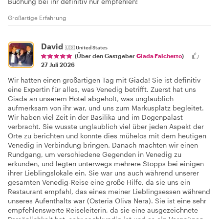
Buchung bei ihr definitiv nur empfehlen!
Großartige Erfahrung
David
🇺🇸
United States
(Über den Gastgeber
Giada Falchetto
)
27 Juli 2026
Wir hatten einen großartigen Tag mit Giada! Sie ist definitiv
eine Expertin für alles, was Venedig betrifft. Zuerst hat uns
Giada an unserem Hotel abgeholt, was unglaublich
aufmerksam von ihr war, und uns zum Markusplatz begleitet.
Wir haben viel Zeit in der Basilika und im Dogenpalast
verbracht. Sie wusste unglaublich viel über jeden Aspekt der
Orte zu berichten und konnte dies mühelos mit dem heutigen
Venedig in Verbindung bringen. Danach machten wir einen
Rundgang, um verschiedene Gegenden in Venedig zu
erkunden, und legten unterwegs mehrere Stopps bei einigen
ihrer Lieblingslokale ein. Sie war uns auch während unserer
gesamten Venedig-Reise eine große Hilfe, da sie uns ein
Restaurant empfahl, das eines meiner Lieblingsessen während
unseres Aufenthalts war (Osteria Oliva Nera). Sie ist eine sehr
empfehlenswerte Reiseleiterin, da sie eine ausgezeichnete