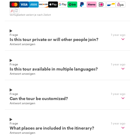
Mastercard, Visa, Amex, Discover, Apple Pay, Google Pay
Verfügbarkeit variiert je nach Zielort
Frage
1 year ago
Is this tour private or will other people join?
Antwort anzeigen
Frage
1 year ago
Is this tour available in multiple languages?
Antwort anzeigen
Frage
1 year ago
Can the tour be customized?
Antwort anzeigen
Frage
1 year ago
What places are included in the itinerary?
Antwort anzeigen