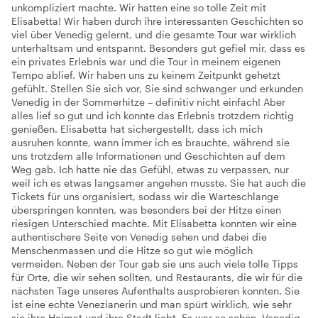
unkompliziert machte. Wir hatten eine so tolle Zeit mit
Elisabetta! Wir haben durch ihre interessanten Geschichten so
viel über Venedig gelernt, und die gesamte Tour war wirklich
unterhaltsam und entspannt. Besonders gut gefiel mir, dass es
ein privates Erlebnis war und die Tour in meinem eigenen
Tempo ablief. Wir haben uns zu keinem Zeitpunkt gehetzt
gefühlt. Stellen Sie sich vor, Sie sind schwanger und erkunden
Venedig in der Sommerhitze – definitiv nicht einfach! Aber
alles lief so gut und ich konnte das Erlebnis trotzdem richtig
genießen. Elisabetta hat sichergestellt, dass ich mich
ausruhen konnte, wann immer ich es brauchte, während sie
uns trotzdem alle Informationen und Geschichten auf dem
Weg gab. Ich hatte nie das Gefühl, etwas zu verpassen, nur
weil ich es etwas langsamer angehen musste. Sie hat auch die
Tickets für uns organisiert, sodass wir die Warteschlange
überspringen konnten, was besonders bei der Hitze einen
riesigen Unterschied machte. Mit Elisabetta konnten wir eine
authentischere Seite von Venedig sehen und dabei die
Menschenmassen und die Hitze so gut wie möglich
vermeiden. Neben der Tour gab sie uns auch viele tolle Tipps
für Orte, die wir sehen sollten, und Restaurants, die wir für die
nächsten Tage unseres Aufenthalts ausprobieren konnten. Sie
ist eine echte Venezianerin und man spürt wirklich, wie sehr
sie ihre Heimat und ihre Stadt liebt. Es war so schön, Venedig