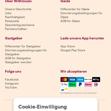
Über Withlocals
Gäste
Unsere Geschichte
Hilfecenter für Gäste
Jobs
Stornierungsbedingungen für
Nachhaltigkeit
Gäste
Reiseziele
AGB für Gäste
Geschenkgutscheine
Partnerschaften
Gastgeber
Lade unsere App herunter
Hilfecenter für Gastgeber
App Store
Stornierungsbedingungen für
Google Play Store
Gastgeber
AGB für Gastgeber
Gastgeber werden
Folge uns
Wir akzeptieren
Mastercard, Visa, Amex, Di
Facebook
Instagram
YouTube
Verfügbarkeit variiert je nach Reiseziel
Cookie-Einwilligung
©
2026
Withlocals.com
|
Datenschutzerklärung
|
Cookies
|