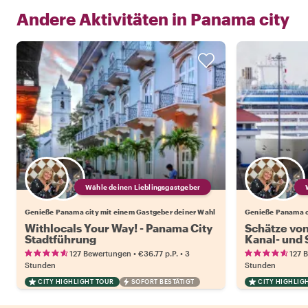
Andere Aktivitäten in
Panama city
Wähle deinen Lieblingsgastgeber
Genieße Panama city mit einem Gastgeber deiner Wahl
Genieße Panama c
Withlocals Your Way! - Panama City
Schätze von
Stadtführung
Kanal- und
•
•
127 Bewertungen
€36.77
p.P.
3
127 
Stunden
Stunden
CITY HIGHLIGHT TOUR
SOFORT BESTÄTIGT
CITY HIGHLIG