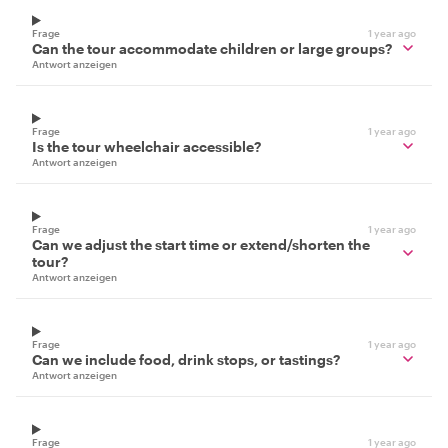
Frage
1 year ago
Can the tour accommodate children or large groups?
Antwort anzeigen
Frage
1 year ago
Is the tour wheelchair accessible?
Antwort anzeigen
Frage
1 year ago
Can we adjust the start time or extend/shorten the
tour?
Antwort anzeigen
Frage
1 year ago
Can we include food, drink stops, or tastings?
Antwort anzeigen
Frage
1 year ago