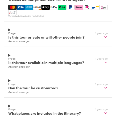
Mastercard, Visa, Amex, Discover, Apple Pay, Google Pay
Verfügbarkeit variiert je nach Zielort
Frage
1 year ago
Is this tour private or will other people join?
Antwort anzeigen
Frage
1 year ago
Is this tour available in multiple languages?
Antwort anzeigen
Frage
1 year ago
Can the tour be customized?
Antwort anzeigen
Frage
1 year ago
What places are included in the itinerary?