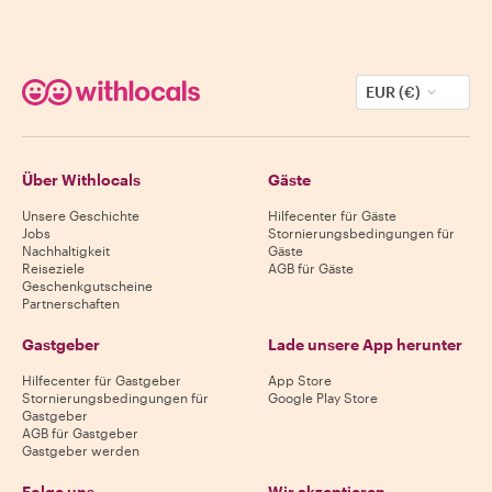
EUR (€)
Über Withlocals
Gäste
Unsere Geschichte
Hilfecenter für Gäste
Jobs
Stornierungsbedingungen für
Nachhaltigkeit
Gäste
Reiseziele
AGB für Gäste
Geschenkgutscheine
Partnerschaften
Gastgeber
Lade unsere App herunter
Hilfecenter für Gastgeber
App Store
Stornierungsbedingungen für
Google Play Store
Gastgeber
AGB für Gastgeber
Gastgeber werden
Folge uns
Wir akzeptieren