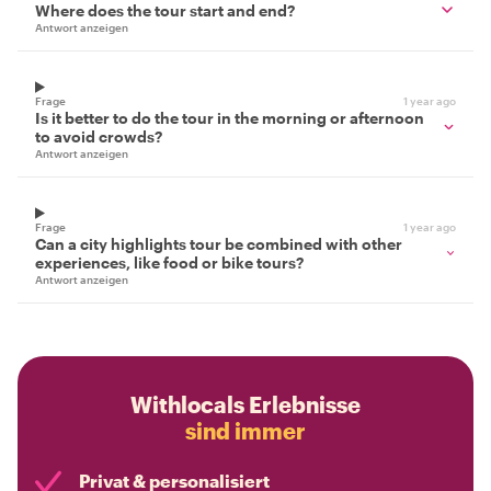
Where does the tour start and end?
Antwort anzeigen
Frage
1 year ago
Is it better to do the tour in the morning or afternoon
to avoid crowds?
Antwort anzeigen
Frage
1 year ago
Can a city highlights tour be combined with other
experiences, like food or bike tours?
Antwort anzeigen
Withlocals Erlebnisse
sind immer
Privat & personalisiert