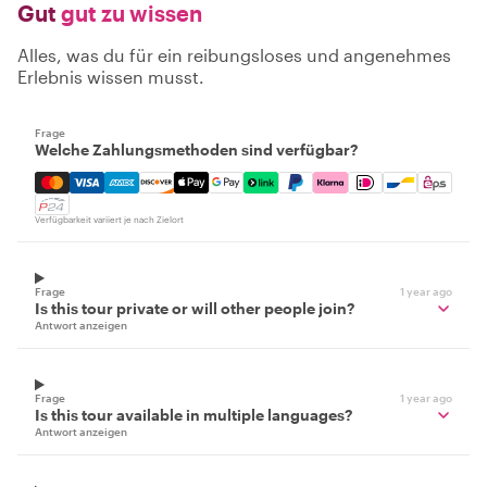
Gut
gut zu wissen
Alles, was du für ein reibungsloses und angenehmes
Erlebnis wissen musst.
Frage
Welche Zahlungsmethoden sind verfügbar?
Mastercard, Visa, Amex, Discover, Apple Pay, Google Pay
Verfügbarkeit variiert je nach Zielort
Frage
1 year ago
Is this tour private or will other people join?
Antwort anzeigen
Frage
1 year ago
Is this tour available in multiple languages?
Antwort anzeigen