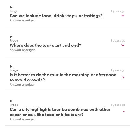
Frage
1 year ago
Can we include food, drink stops, or tastings?
Antwort anzeigen
Frage
1 year ago
Where does the tour start and end?
Antwort anzeigen
Frage
1 year ago
Is it better to do the tour in the morning or afternoon
to avoid crowds?
Antwort anzeigen
Frage
1 year ago
Can a city highlights tour be combined with other
experiences, like food or bike tours?
Antwort anzeigen