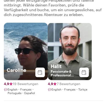
denen jeder einzigartige Perspektiven und Talente
mitbringt. Wähle deinen Favoriten, prüfe die
Verfügbarkeit und buche, um ein unvergessliches, auf
dich zugeschnittenes Abenteuer zu erleben.
Halit
Caroline
Passionate &
Professional
Switzerland
Guide
4,9
19 Bewertungen
4,9
7 Bewertungen
English・Français・
English・Français・Türkçe
Português・Español