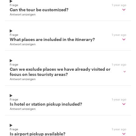
Frage
1 year ago
Can the tour be customized?
Antwort anzeigen
Frage
1 year ago
What places are included in the itinerary?
Antwort anzeigen
Frage
1 year ago
Can we exclude places we have already visited or
focus on less touristy areas?
Antwort anzeigen
Frage
1 year ago
Is hotel or station pickup included?
Antwort anzeigen
Frage
1 year ago
Is airport pickup available?