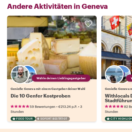
Andere Aktivitäten in
Geneva
Wähle deinen Lieblingsgastgeber
Genieße Geneva mit einem Gastgeber deiner Wahl
Genieße Geneva m
Die 10 Genfer Kostproben
Withlocals 
Stadtführu
•
•
59 Bewertungen
€213.24
p.P.
3
82 B
Stunden
Stunden
FOOD TOUR
SOFORT BESTÄTIGT
CITY HIGHLIG