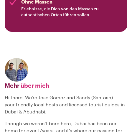
Ohne Massen
Erlebnisse, die Dich von den Massen zu
authentischen Orten führen sollen.
Mehr
über mich
Hi there! We’re Jose Gomez and Sandy (Santosh) —
your friendly local hosts and licensed tourist guides in
Dubai & Abudhabi.
Though we weren’t born here, Dubai has been our
home for over 17years, and it’s where our passion for