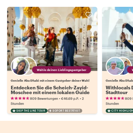
Wähle deinen Lieblingsgastgeber
Genieße Abu Dhabi mit einem Gastgeber deiner Wahl
Genieße Abu Dhabi
Entdecken Sie die Scheich-Zayid-
Withlocals 
Moschee mit einem lokalen Guide
Stadttour
•
•
809 Bewertungen
€46.69
p.P.
2
809 
Stunden
Stunden
SKIP THE LINE TOUR
SOFORT BESTÄTIGT
CITY HIGHLIG