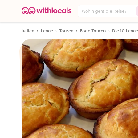
Wohin geht die Reise?
Italien
›
Lecce
›
Touren
›
Food Touren
›
Die 10 Lecc