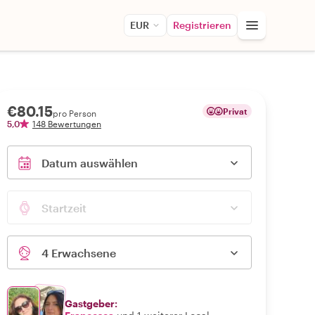
EUR
Registrieren
€80.15
Privat
pro Person
5,0
148 Bewertungen
Datum auswählen
Startzeit
4 Erwachsene
Gastgeber: