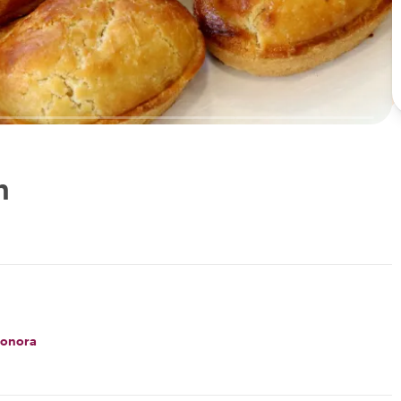
n
eonora