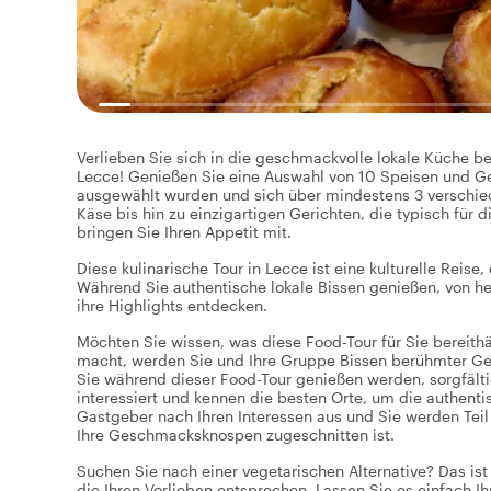
Verlieben Sie sich in die geschmackvolle lokale Küche be
Lecce! Genießen Sie eine Auswahl von 10 Speisen und Get
ausgewählt wurden und sich über mindestens 3 verschiede
Käse bis hin zu einzigartigen Gerichten, die typisch für 
bringen Sie Ihren Appetit mit.
Diese kulinarische Tour in Lecce ist eine kulturelle Reise
Während Sie authentische lokale Bissen genießen, von h
ihre Highlights entdecken.
Möchten Sie wissen, was diese Food-Tour für Sie bereithä
macht, werden Sie und Ihre Gruppe Bissen berühmter Ger
Sie während dieser Food-Tour genießen werden, sorgfältig
interessiert und kennen die besten Orte, um die authent
Gastgeber nach Ihren Interessen aus und Sie werden Teil
Ihre Geschmacksknospen zugeschnitten ist.
Suchen Sie nach einer vegetarischen Alternative? Das ist 
die Ihren Vorlieben entsprechen. Lassen Sie es einfach I