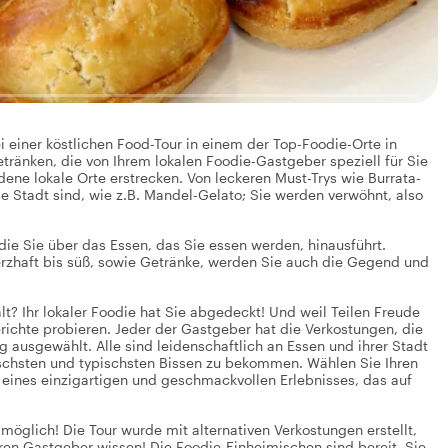
i einer köstlichen Food-Tour in einem der Top-Foodie-Orte in
ränken, die von Ihrem lokalen Foodie-Gastgeber speziell für Sie
ne lokale Orte erstrecken. Von leckeren Must-Trys wie Burrata-
die Stadt sind, wie z.B. Mandel-Gelato; Sie werden verwöhnt, also
, die Sie über das Essen, das Sie essen werden, hinausführt.
erzhaft bis süß, sowie Getränke, werden Sie auch die Gegend und
lt? Ihr lokaler Foodie hat Sie abgedeckt! Und weil Teilen Freude
ichte probieren. Jeder der Gastgeber hat die Verkostungen, die
 ausgewählt. Alle sind leidenschaftlich an Essen und ihrer Stadt
ischsten und typischsten Bissen zu bekommen. Wählen Sie Ihren
 eines einzigartigen und geschmackvollen Erlebnisses, das auf
möglich! Die Tour wurde mit alternativen Verkostungen erstellt,
hren Gastgeber wissen! Die Foodie-Einheimischen sind bereit, Sie