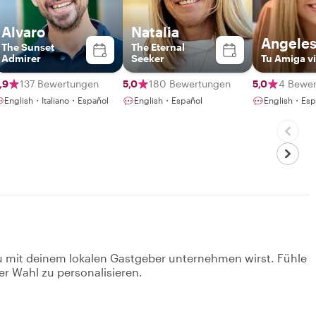
Alvaro
Natalia
Angele
The Sunset
The Eternal
Admirer
Seeker
Tu Amiga vi
,9
137 Bewertungen
5,0
180 Bewertungen
5,0
4 Bewe
English・Italiano・Español
English・Español
English・Esp
u mit deinem lokalen Gastgeber unternehmen wirst. Fühle
er Wahl zu personalisieren.