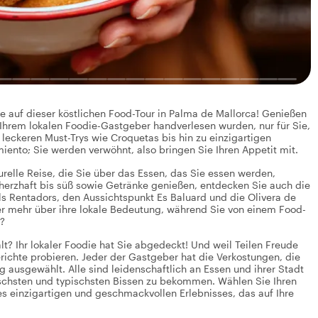
e auf dieser köstlichen Food-Tour in Palma de Mallorca! Genießen
Ihrem lokalen Foodie-Gastgeber handverlesen wurden, nur für Sie,
 leckeren Must-Trys wie Croquetas bis hin zu einzigartigen
miento; Sie werden verwöhnt, also bringen Sie Ihren Appetit mit.
turelle Reise, die Sie über das Essen, das Sie essen werden,
 herzhaft bis süß sowie Getränke genießen, entdecken Sie auch die
els Rentadors, den Aussichtspunkt Es Baluard und die Olivera de
r mehr über ihre lokale Bedeutung, während Sie von einem Food-
?
lt? Ihr lokaler Foodie hat Sie abgedeckt! Und weil Teilen Freude
ichte probieren. Jeder der Gastgeber hat die Verkostungen, die
 ausgewählt. Alle sind leidenschaftlich an Essen und ihrer Stadt
ischsten und typischsten Bissen zu bekommen. Wählen Sie Ihren
es einzigartigen und geschmackvollen Erlebnisses, das auf Ihre