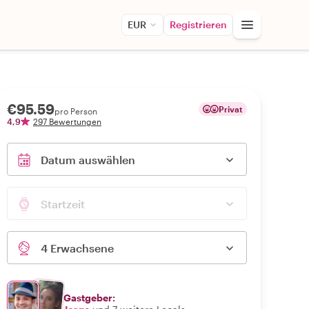
EUR
Registrieren
€95.59
Privat
pro Person
4,9
297 Bewertungen
Datum auswählen
Startzeit
4 Erwachsene
Gastgeber: