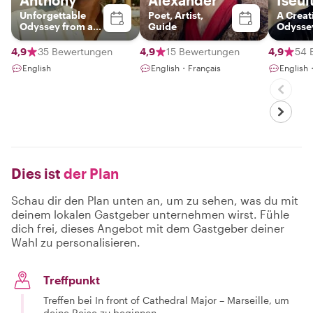
Anthony
Alexander
Iseul
Unforgettable
Poet, Artist,
A Creat
Odyssey from a
Guide
Odysse
third perspective.
Unforgettable.
4,9
35 Bewertungen
4,9
15 Bewertungen
4,9
54 
English
English・Français
English
Dies ist
der Plan
Schau dir den Plan unten an, um zu sehen, was du mit
deinem lokalen Gastgeber unternehmen wirst. Fühle
dich frei, dieses Angebot mit dem Gastgeber deiner
Wahl zu personalisieren.
Treffpunkt
Treffen bei In front of Cathedral Major – Marseille, um
deine Reise zu beginnen