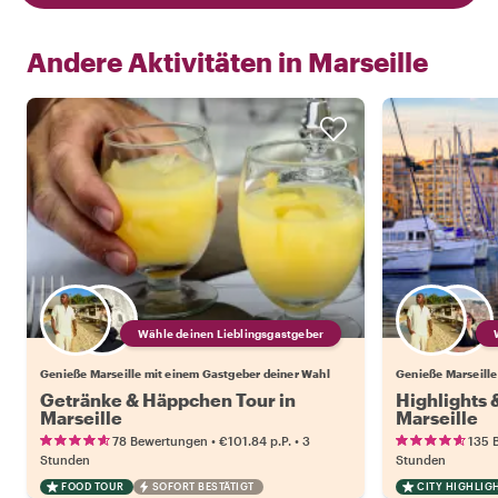
Andere Aktivitäten in
Marseille
Wähle deinen Lieblingsgastgeber
Genieße Marseille mit einem Gastgeber deiner Wahl
Genieße Marseille
Getränke & Häppchen Tour in
Highlights
Marseille
Marseille
•
•
78 Bewertungen
€101.84
p.P.
3
135 
Stunden
Stunden
FOOD TOUR
SOFORT BESTÄTIGT
CITY HIGHLIG