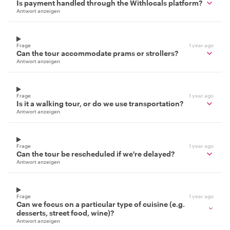
Is payment handled through the Withlocals platform?
Antwort anzeigen
Frage
1 year ago
Can the tour accommodate prams or strollers?
Antwort anzeigen
Frage
1 year ago
Is it a walking tour, or do we use transportation?
Antwort anzeigen
Frage
1 year ago
Can the tour be rescheduled if we're delayed?
Antwort anzeigen
Frage
1 year ago
Can we focus on a particular type of cuisine (e.g.
desserts, street food, wine)?
Antwort anzeigen