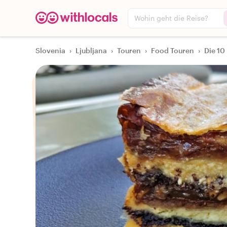
Wohin geht die Reise?
Slovenia
›
Ljubljana
›
Touren
›
Food Touren
›
Die 10