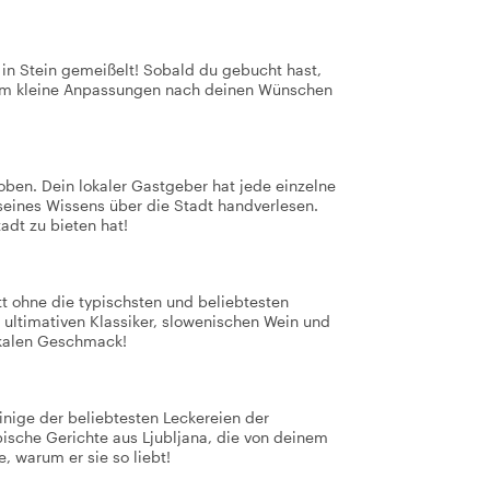
t in Stein gemeißelt! Sobald du gebucht hast,
 um kleine Anpassungen nach deinen Wünschen
oben. Dein lokaler Gastgeber hat jede einzelne
seines Wissens über die Stadt handverlesen.
adt zu bieten hat!
t ohne die typischsten und beliebtesten
 ultimativen Klassiker, slowenischen Wein und
okalen Geschmack!
nige der beliebtesten Leckereien der
ypische Gerichte aus Ljubljana, die von deinem
, warum er sie so liebt!