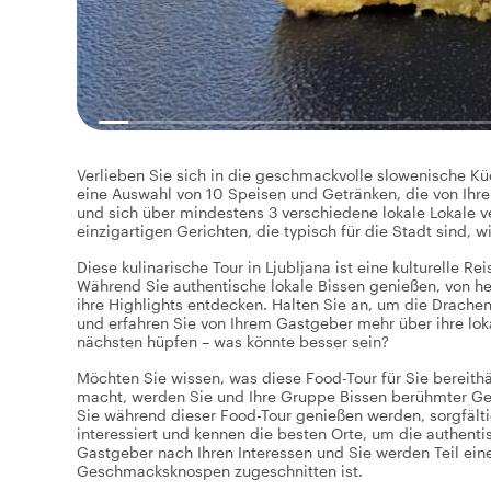
Verlieben Sie sich in die geschmackvolle slowenische Küc
eine Auswahl von 10 Speisen und Getränken, die von Ihr
und sich über mindestens 3 verschiedene lokale Lokale ve
einzigartigen Gerichten, die typisch für die Stadt sind, w
Diese kulinarische Tour in Ljubljana ist eine kulturelle R
Während Sie authentische lokale Bissen genießen, von he
ihre Highlights entdecken. Halten Sie an, um die Drachen
und erfahren Sie von Ihrem Gastgeber mehr über ihre l
nächsten hüpfen – was könnte besser sein?
Möchten Sie wissen, was diese Food-Tour für Sie bereithä
macht, werden Sie und Ihre Gruppe Bissen berühmter Ger
Sie während dieser Food-Tour genießen werden, sorgfältig
interessiert und kennen die besten Orte, um die authent
Gastgeber nach Ihren Interessen und Sie werden Teil ein
Geschmacksknospen zugeschnitten ist.