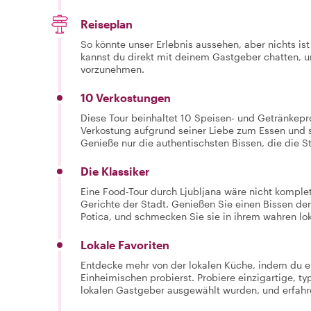
Reiseplan
So könnte unser Erlebnis aussehen, aber nichts is
kannst du direkt mit deinem Gastgeber chatten,
vorzunehmen.
10 Verkostungen
Diese Tour beinhaltet 10 Speisen- und Getränkepr
Verkostung aufgrund seiner Liebe zum Essen und 
Genieße nur die authentischsten Bissen, die die St
Die Klassiker
Eine Food-Tour durch Ljubljana wäre nicht komplet
Gerichte der Stadt. Genießen Sie einen Bissen der
Potica, und schmecken Sie sie in ihrem wahren l
Lokale Favoriten
Entdecke mehr von der lokalen Küche, indem du ei
Einheimischen probierst. Probiere einzigartige, t
lokalen Gastgeber ausgewählt wurden, und erfahre