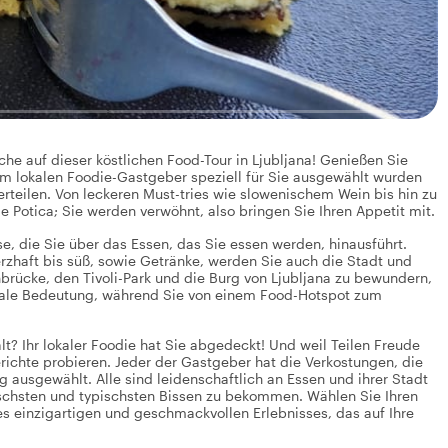
he auf dieser köstlichen Food-Tour in Ljubljana! Genießen Sie
em lokalen Foodie-Gastgeber speziell für Sie ausgewählt wurden
rteilen. Von leckeren Must-tries wie slowenischem Wein bis hin zu
ie Potica; Sie werden verwöhnt, also bringen Sie Ihren Appetit mit.
eise, die Sie über das Essen, das Sie essen werden, hinausführt.
rzhaft bis süß, sowie Getränke, werden Sie auch die Stadt und
brücke, den Tivoli-Park und die Burg von Ljubljana zu bewundern,
okale Bedeutung, während Sie von einem Food-Hotspot zum
lt? Ihr lokaler Foodie hat Sie abgedeckt! Und weil Teilen Freude
ichte probieren. Jeder der Gastgeber hat die Verkostungen, die
 ausgewählt. Alle sind leidenschaftlich an Essen und ihrer Stadt
ischsten und typischsten Bissen zu bekommen. Wählen Sie Ihren
es einzigartigen und geschmackvollen Erlebnisses, das auf Ihre