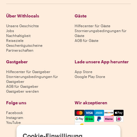
Über Withlocals
Gäste
Unsere Geschichte
Hilfecenter für Gäste
Jobs
Stornierungsbedingungen für
Nachhaltigkeit
Gäste
Reiseziele
AGB für Gäste
Geschenkgutscheine
Partnerschaften
Gastgeber
Lade unsere App herunter
Hilfecenter für Gastgeber
App Store
Stornierungsbedingungen für
Google Play Store
Gastgeber
AGB für Gastgeber
Gastgeber werden
Folge uns
Wir akzeptieren
Mastercard, Visa, Amex, Di
Facebook
Instagram
YouTube
Verfügbarkeit variiert je nach Reiseziel
Cookie-Einwilligung