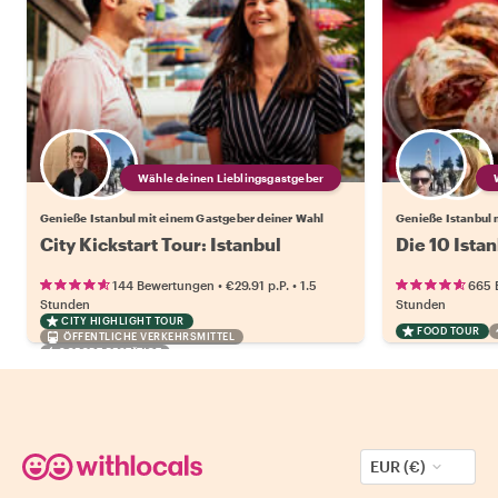
Wähle deinen Lieblingsgastgeber
Genieße Istanbul mit einem Gastgeber deiner Wahl
Genieße Istanbul 
City Kickstart Tour: Istanbul
Die 10 Ista
•
•
144 Bewertungen
€29.91
p.P.
1.5
665 
Stunden
Stunden
CITY HIGHLIGHT TOUR
FOOD TOUR
ÖFFENTLICHE VERKEHRSMITTEL
SOFORT BESTÄTIGT
EUR (€)