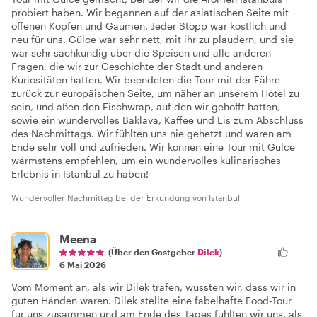
probiert haben. Wir begannen auf der asiatischen Seite mit
offenen Köpfen und Gaumen. Jeder Stopp war köstlich und
neu für uns. Gülce war sehr nett, mit ihr zu plaudern, und sie
war sehr sachkundig über die Speisen und alle anderen
Fragen, die wir zur Geschichte der Stadt und anderen
Kuriositäten hatten. Wir beendeten die Tour mit der Fähre
zurück zur europäischen Seite, um näher an unserem Hotel zu
sein, und aßen den Fischwrap, auf den wir gehofft hatten,
sowie ein wundervolles Baklava, Kaffee und Eis zum Abschluss
des Nachmittags. Wir fühlten uns nie gehetzt und waren am
Ende sehr voll und zufrieden. Wir können eine Tour mit Gülce
wärmstens empfehlen, um ein wundervolles kulinarisches
Erlebnis in Istanbul zu haben!
Wundervoller Nachmittag bei der Erkundung von Istanbul
Meena
(Über den Gastgeber
Dilek
)
6 Mai 2026
Vom Moment an, als wir Dilek trafen, wussten wir, dass wir in
guten Händen waren. Dilek stellte eine fabelhafte Food-Tour
für uns zusammen und am Ende des Tages fühlten wir uns, als