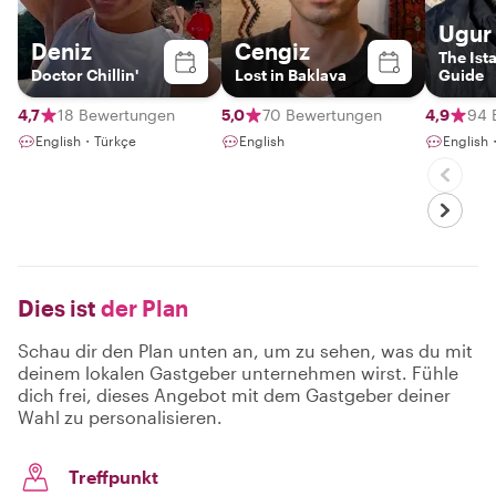
Ugur
Deniz
Cengiz
The Ist
Doctor Chillin'
Lost in Baklava
Guide
4,7
18 Bewertungen
5,0
70 Bewertungen
4,9
94 
English・Türkçe
English
English
Dies ist
der Plan
Schau dir den Plan unten an, um zu sehen, was du mit
deinem lokalen Gastgeber unternehmen wirst. Fühle
dich frei, dieses Angebot mit dem Gastgeber deiner
Wahl zu personalisieren.
Treffpunkt