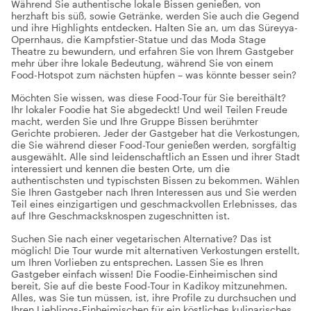
Während Sie authentische lokale Bissen genießen, von
herzhaft bis süß, sowie Getränke, werden Sie auch die Gegend
und ihre Highlights entdecken. Halten Sie an, um das Süreyya-
Opernhaus, die Kampfstier-Statue und das Moda Stage
Theatre zu bewundern, und erfahren Sie von Ihrem Gastgeber
mehr über ihre lokale Bedeutung, während Sie von einem
Food-Hotspot zum nächsten hüpfen – was könnte besser sein?
Möchten Sie wissen, was diese Food-Tour für Sie bereithält?
Ihr lokaler Foodie hat Sie abgedeckt! Und weil Teilen Freude
macht, werden Sie und Ihre Gruppe Bissen berühmter
Gerichte probieren. Jeder der Gastgeber hat die Verkostungen,
die Sie während dieser Food-Tour genießen werden, sorgfältig
ausgewählt. Alle sind leidenschaftlich an Essen und ihrer Stadt
interessiert und kennen die besten Orte, um die
authentischsten und typischsten Bissen zu bekommen. Wählen
Sie Ihren Gastgeber nach Ihren Interessen aus und Sie werden
Teil eines einzigartigen und geschmackvollen Erlebnisses, das
auf Ihre Geschmacksknospen zugeschnitten ist.
Suchen Sie nach einer vegetarischen Alternative? Das ist
möglich! Die Tour wurde mit alternativen Verkostungen erstellt,
um Ihren Vorlieben zu entsprechen. Lassen Sie es Ihren
Gastgeber einfach wissen! Die Foodie-Einheimischen sind
bereit, Sie auf die beste Food-Tour in Kadikoy mitzunehmen.
Alles, was Sie tun müssen, ist, ihre Profile zu durchsuchen und
Ihren Lieblings-Einheimischen für ein köstliches kulinarisches