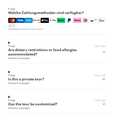
Frage
Welche Zahlungsmethoden sind verfügbar?
Mastercard, Visa, Amex, Discover, Apple Pay, Google Pay
Verfügbarkeit variiert je nach Zielort
Frage
1 year ago
Are dietary restrictions or food allergies
accommodated?
Antwort anzeigen
Frage
1 year ago
Is this a private tour?
Antwort anzeigen
Frage
1 year ago
Can the tour be customized?
Antwort anzeigen