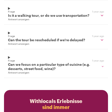
Frage
1 year ago
Is it a walking tour, or do we use transportation?
Antwort anzeigen
Frage
1 year ago
Can the tour be rescheduled if we're delayed?
Antwort anzeigen
Frage
1 year ago
Can we focus on a particular type of cuisine (e.g.
desserts, street food, wine)?
Antwort anzeigen
Withlocals Erlebnisse
sind immer