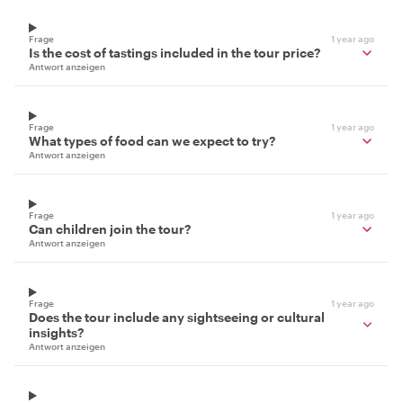
Frage
1 year ago
Is the cost of tastings included in the tour price?
Antwort anzeigen
Frage
1 year ago
What types of food can we expect to try?
Antwort anzeigen
Frage
1 year ago
Can children join the tour?
Antwort anzeigen
Frage
1 year ago
Does the tour include any sightseeing or cultural
insights?
Antwort anzeigen