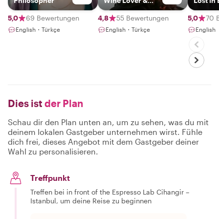
Philosopher
Wine Lover &
Lost in
Foodie
5,0
69 Bewertungen
4,8
55 Bewertungen
5,0
70 
English・Türkçe
English・Türkçe
English
Dies ist
der Plan
Schau dir den Plan unten an, um zu sehen, was du mit
deinem lokalen Gastgeber unternehmen wirst. Fühle
dich frei, dieses Angebot mit dem Gastgeber deiner
Wahl zu personalisieren.
Treffpunkt
Treffen bei in front of the Espresso Lab Cihangir –
Istanbul, um deine Reise zu beginnen