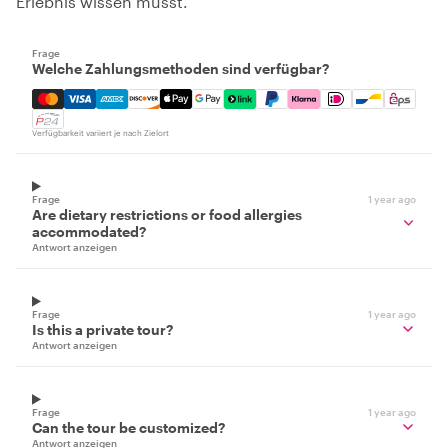
Erlebnis wissen musst.
Frage
Welche Zahlungsmethoden sind verfügbar?
Mastercard, Visa, Amex, Discover, Apple Pay, Google Pay
Verfügbarkeit variiert je nach Zielort
Frage
1 year ago
Are dietary restrictions or food allergies
accommodated?
Antwort anzeigen
Frage
1 year ago
Is this a private tour?
Antwort anzeigen
Frage
1 year ago
Can the tour be customized?
Antwort anzeigen