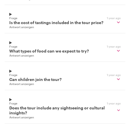
Frage
1 year ago
Is the cost of tastings included in the tour price?
Antwort anzeigen
Frage
1 year ago
What types of food can we expect to try?
Antwort anzeigen
Frage
1 year ago
Can children join the tour?
Antwort anzeigen
Frage
1 year ago
Does the tour include any sightseeing or cultural
insights?
Antwort anzeigen