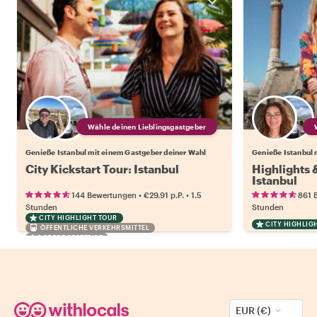
Wähle deinen Lieblingsgastgeber
Genieße Istanbul mit einem Gastgeber deiner Wahl
Genieße Istanbul 
City Kickstart Tour: Istanbul
Highlights
Istanbul
•
•
144 Bewertungen
€29.91
p.P.
1.5
861 
Stunden
Stunden
CITY HIGHLIGHT TOUR
CITY HIGHLIG
ÖFFENTLICHE VERKEHRSMITTEL
SOFORT BESTÄTIGT
EUR (€)