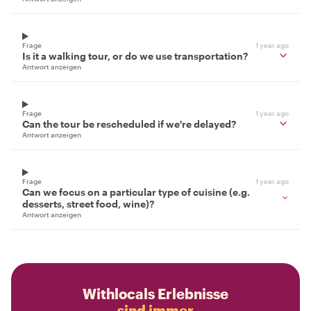
Frage
1 year ago
Is it a walking tour, or do we use transportation?
Antwort anzeigen
Frage
1 year ago
Can the tour be rescheduled if we're delayed?
Antwort anzeigen
Frage
1 year ago
Can we focus on a particular type of cuisine (e.g.
desserts, street food, wine)?
Antwort anzeigen
Withlocals Erlebnisse
sind immer