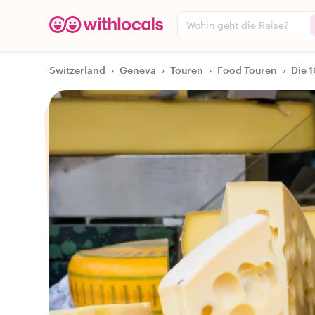
Wohin geht die Reise?
Switzerland
›
Geneva
›
Touren
›
Food Touren
›
Die 