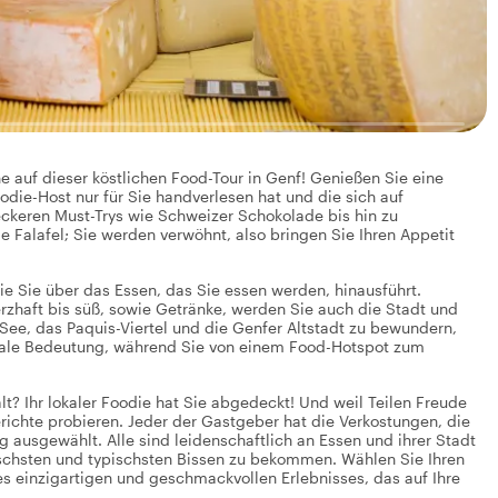
e auf dieser köstlichen Food-Tour in Genf! Genießen Sie eine
odie-Host nur für Sie handverlesen hat und die sich auf
leckeren Must-Trys wie Schweizer Schokolade bis hin zu
ie Falafel; Sie werden verwöhnt, also bringen Sie Ihren Appetit
 die Sie über das Essen, das Sie essen werden, hinausführt.
rzhaft bis süß, sowie Getränke, werden Sie auch die Stadt und
See, das Paquis-Viertel und die Genfer Altstadt zu bewundern,
okale Bedeutung, während Sie von einem Food-Hotspot zum
lt? Ihr lokaler Foodie hat Sie abgedeckt! Und weil Teilen Freude
ichte probieren. Jeder der Gastgeber hat die Verkostungen, die
 ausgewählt. Alle sind leidenschaftlich an Essen und ihrer Stadt
ischsten und typischsten Bissen zu bekommen. Wählen Sie Ihren
es einzigartigen und geschmackvollen Erlebnisses, das auf Ihre