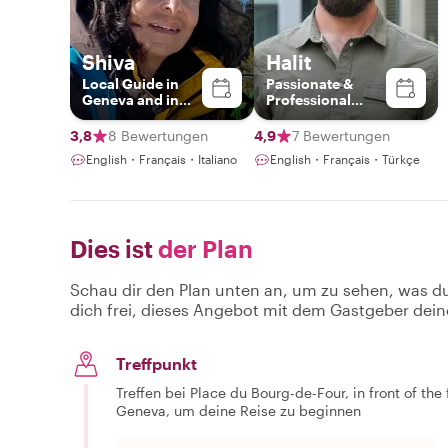
Shiva
Halit
Local Guide in
Passionate &
Geneva and in
Professional
Switzerland
Switzerland
Guide
3,8
8 Bewertungen
4,9
7 Bewertungen
English・Français・Italiano
English・Français・Türkçe
Dies ist
der Plan
Schau dir den Plan unten an, um zu sehen, was d
dich frei, dieses Angebot mit dem Gastgeber dein
Treffpunkt
Treffen bei Place du Bourg-de-Four, in front of th
Geneva, um deine Reise zu beginnen