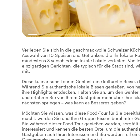
Verlieben Sie sich in die geschmackvolle Schweizer Küch
Auswahl von 10 Speisen und Getränken, die Ihr lokaler Fo
mindestens 3 verschiedene lokale Lokale verteilen. Von 
einzigartigen Gerichten, die typisch für die Stadt sind, w
mit.
Diese kulinarische Tour in Genf ist eine kulturelle Reise,
Während Sie authentische lokale Bissen genießen, von he
ihre Highlights entdecken. Halten Sie an, um den Genfer 
und erfahren Sie von Ihrem Gastgeber mehr über ihre l
nächsten springen – was kann es Besseres geben?
Möchten Sie wissen, was diese Food-Tour für Sie bereithä
macht, werden Sie und Ihre Gruppe Bissen berühmter Ger
Sie während dieser Food-Tour genießen werden, sorgfältig
interessiert und kennen die besten Orte, um die authent
Gastgeber nach Ihren Interessen und Sie werden Teil ein
Geschmacksknospen zugeschnitten ist.