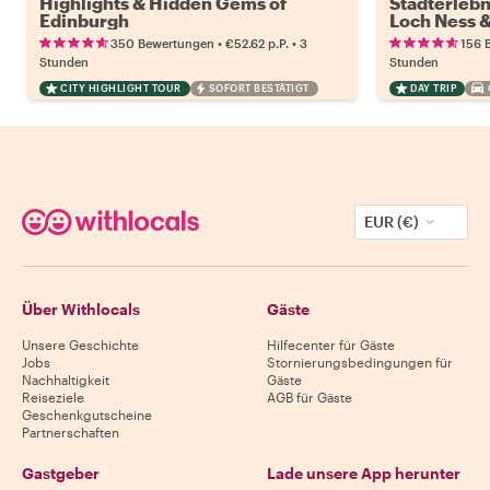
Highlights & Hidden Gems of
Stadterlebn
Edinburgh
Loch Ness &
Highlands
•
•
350 Bewertungen
€52.62
p.P.
3
156 
Stunden
Stunden
CITY HIGHLIGHT TOUR
SOFORT BESTÄTIGT
DAY TRIP
EUR (€)
Über Withlocals
Gäste
Unsere Geschichte
Hilfecenter für Gäste
Jobs
Stornierungsbedingungen für
Nachhaltigkeit
Gäste
Reiseziele
AGB für Gäste
Geschenkgutscheine
Partnerschaften
Gastgeber
Lade unsere App herunter