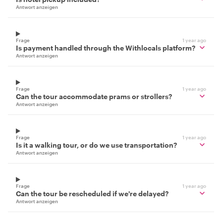
Antwort anzeigen
Frage
1 year ago
Is payment handled through the Withlocals platform?
Antwort anzeigen
Frage
1 year ago
Can the tour accommodate prams or strollers?
Antwort anzeigen
Frage
1 year ago
Is it a walking tour, or do we use transportation?
Antwort anzeigen
Frage
1 year ago
Can the tour be rescheduled if we're delayed?
Antwort anzeigen