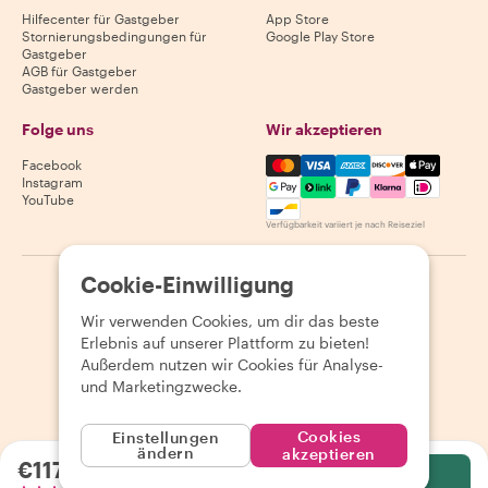
Hilfecenter für Gastgeber
App Store
Stornierungsbedingungen für
Google Play Store
Gastgeber
AGB für Gastgeber
Gastgeber werden
Folge uns
Wir akzeptieren
Mastercard, Visa, Amex, Di
Facebook
Instagram
YouTube
Verfügbarkeit variiert je nach Reiseziel
Cookie-Einwilligung
©
2026
Withlocals.com
|
Datenschutzerklärung
|
Cookies
|
Seitenübersicht
Wir verwenden Cookies, um dir das beste
Erlebnis auf unserer Plattform zu bieten!
Außerdem nutzen wir Cookies für Analyse-
und Marketingzwecke.
Cookies
Einstellungen
ändern
akzeptieren
€117.74
pro Person
Wählen