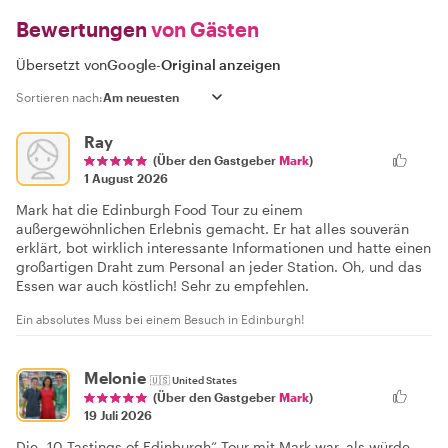
Bewertungen
von Gästen
Übersetzt von
Google
-
Original anzeigen
Sortieren nach:
Ray
(Über den Gastgeber
Mark
)
1 August 2026
Mark hat die Edinburgh Food Tour zu einem
außergewöhnlichen Erlebnis gemacht. Er hat alles souverän
erklärt, bot wirklich interessante Informationen und hatte einen
großartigen Draht zum Personal an jeder Station. Oh, und das
Essen war auch köstlich! Sehr zu empfehlen.
Ein absolutes Muss bei einem Besuch in Edinburgh!
Melonie
🇺🇸
United States
(Über den Gastgeber
Mark
)
19 Juli 2026
Die „10 Tastings of Edinburgh“-Tour mit Mark war, als würde