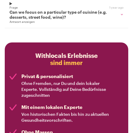
Frage
1 year ago
Can we focus on a particular type of cuisine (e.g.
desserts, street food, wine)?
Antwort anzeigen
Withlocals Erlebnisse
sind immer
Privat & personalisiert
Ohne Fremden, nur Du und dein lokaler
Experte. Vollständig auf Deine Bedürfnisse
zugeschnitten
Mit einem lokalen Experte
Von historischen Fakten bis hin zu aktuellen
Gesundheitsvorschriften.
Ohne Massen