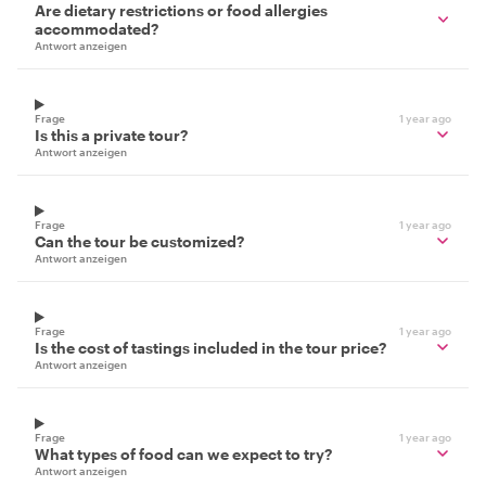
Are dietary restrictions or food allergies
accommodated?
Antwort anzeigen
Frage
1 year ago
Is this a private tour?
Antwort anzeigen
Frage
1 year ago
Can the tour be customized?
Antwort anzeigen
Frage
1 year ago
Is the cost of tastings included in the tour price?
Antwort anzeigen
Frage
1 year ago
What types of food can we expect to try?
Antwort anzeigen