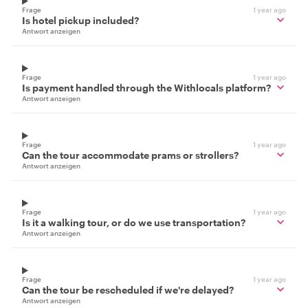
Frage
1 year ago
Is hotel pickup included?
Antwort anzeigen
Frage
1 year ago
Is payment handled through the Withlocals platform?
Antwort anzeigen
Frage
1 year ago
Can the tour accommodate prams or strollers?
Antwort anzeigen
Frage
1 year ago
Is it a walking tour, or do we use transportation?
Antwort anzeigen
Frage
1 year ago
Can the tour be rescheduled if we're delayed?
Antwort anzeigen