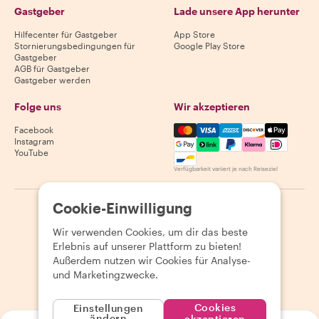
Gastgeber
Lade unsere App herunter
Hilfecenter für Gastgeber
App Store
Stornierungsbedingungen für
Google Play Store
Gastgeber
AGB für Gastgeber
Gastgeber werden
Folge uns
Wir akzeptieren
Mastercard, Visa, Amex, Di
Facebook
Instagram
YouTube
Verfügbarkeit variiert je nach Reiseziel
Cookie-Einwilligung
©
2026
Withlocals.com
|
Datenschutzerklärung
|
Cookies
|
Seitenübersicht
Wir verwenden Cookies, um dir das beste
Erlebnis auf unserer Plattform zu bieten!
Außerdem nutzen wir Cookies für Analyse-
und Marketingzwecke.
Cookies
Einstellungen
ändern
akzeptieren