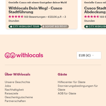
Genieße Cusco mit einem Gastgeber deiner Wahl
Genieße Cusco mi
Withlocals Dein Weg! - Cusco
Cusco Stadt
Stadtführung
Abdeckung
•
•
169 Bewertungen
€22.06
p.P.
3
169 
Stunden
Stunden
CITY HIGHLIGHT TOUR
SOFORT BESTÄTIGT
CITY HIGHLIG
EUR (€)
Über Withlocals
Gäste
Unsere Geschichte
Hilfecenter für Gäste
Jobs
Stornierungsbedingungen für
Nachhaltigkeit
Gäste
Reiseziele
AGB für Gäste
Geschenkgutscheine
Partnerschaften