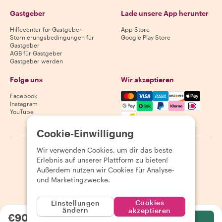
Gastgeber
Lade unsere App herunter
Hilfecenter für Gastgeber
App Store
Stornierungsbedingungen für
Google Play Store
Gastgeber
AGB für Gastgeber
Gastgeber werden
Folge uns
Wir akzeptieren
Mastercard, Visa, Amex, Di
Facebook
Instagram
YouTube
Verfügbarkeit variiert je nach Reiseziel
Cookie-Einwilligung
Wir verwenden Cookies, um dir das beste
©
2026
Withlocals.com
|
Datenschutzerklärung
|
Cookies
|
Erlebnis auf unserer Plattform zu bieten!
Seitenübersicht
Außerdem nutzen wir Cookies für Analyse-
und Marketingzwecke.
Cookies
Einstellungen
ändern
akzeptieren
€90.48
pro Person