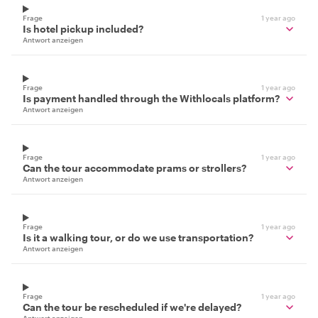
Frage
1 year ago
Is hotel pickup included?
Antwort anzeigen
Frage
1 year ago
Is payment handled through the Withlocals platform?
Antwort anzeigen
Frage
1 year ago
Can the tour accommodate prams or strollers?
Antwort anzeigen
Frage
1 year ago
Is it a walking tour, or do we use transportation?
Antwort anzeigen
Frage
1 year ago
Can the tour be rescheduled if we're delayed?