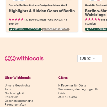
Genieße Berlin mit einem Gastgeber deiner Wahl
Genieße Berlin mi
Highlights & Hidden Gems of Berlin
Berlin wäh
Weltkriegs:
Dritten Rei
•
•
137 Bewertungen
€53.00
p.P.
3
581 
Stunden
Stunden
CITY HIGHLIGHT TOUR
SOFORT BESTÄTIGT
CITY HIGHLIG
EUR (€)
Über Withlocals
Gäste
Unsere Geschichte
Hilfecenter für Gäste
Jobs
Stornierungsbedingungen für
Nachhaltigkeit
Gäste
Reiseziele
AGB für Gäste
Geschenkgutscheine
Partnerschaften