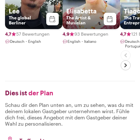
Lee
Elisabetta
Tiag
The global
The Artist &
The Tra
Berliner
Musician
Entrep
4,7
57 Bewertungen
4,9
93 Bewertungen
4,7
121
Deutsch・English
English・Italiano
Deutsc
Portugu
Dies ist
der Plan
Schau dir den Plan unten an, um zu sehen, was du mit
deinem lokalen Gastgeber unternehmen wirst. Fühle
dich frei, dieses Angebot mit dem Gastgeber deiner
Wahl zu personalisieren.