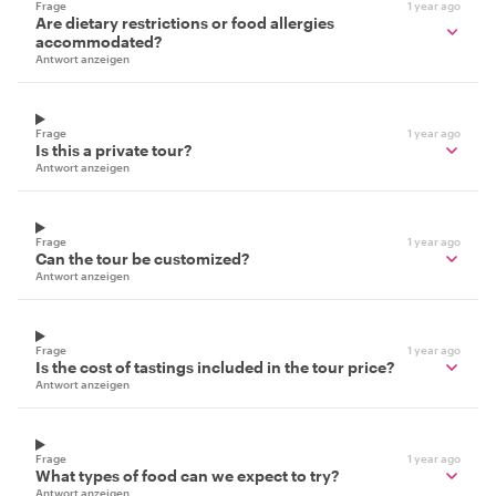
Frage
1 year ago
Are dietary restrictions or food allergies
accommodated?
Antwort anzeigen
Frage
1 year ago
Is this a private tour?
Antwort anzeigen
Frage
1 year ago
Can the tour be customized?
Antwort anzeigen
Frage
1 year ago
Is the cost of tastings included in the tour price?
Antwort anzeigen
Frage
1 year ago
What types of food can we expect to try?
Antwort anzeigen