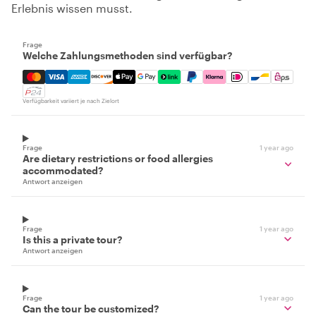
Erlebnis wissen musst.
Frage
Welche Zahlungsmethoden sind verfügbar?
Mastercard, Visa, Amex, Discover, Apple Pay, Google Pay
Verfügbarkeit variiert je nach Zielort
Frage
1 year ago
Are dietary restrictions or food allergies
accommodated?
Antwort anzeigen
Frage
1 year ago
Is this a private tour?
Antwort anzeigen
Frage
1 year ago
Can the tour be customized?