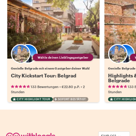
Wähle deinen Lieblingsgastgeber
Genieße Belgrade mit einem Gastgeber deiner Wahl
Genieße Belgrade 
City Kickstart Tour: Belgrad
Highlights
Belgrade
•
•
133 Bewertungen
€22.80
p.P.
2
133 
Stunden
Stunden
CITY HIGHLIGHT TOUR
SOFORT BESTÄTIGT
CITY HIGHLIG