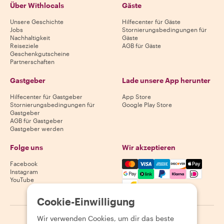
Über Withlocals
Gäste
Unsere Geschichte
Hilfecenter für Gäste
Jobs
Stornierungsbedingungen für
Nachhaltigkeit
Gäste
Reiseziele
AGB für Gäste
Geschenkgutscheine
Partnerschaften
Gastgeber
Lade unsere App herunter
Hilfecenter für Gastgeber
App Store
Stornierungsbedingungen für
Google Play Store
Gastgeber
AGB für Gastgeber
Gastgeber werden
Folge uns
Wir akzeptieren
Mastercard, Visa, Amex, Di
Facebook
Instagram
YouTube
Verfügbarkeit variiert je nach Reiseziel
Cookie-Einwilligung
Wir verwenden Cookies, um dir das beste
©
2026
Withlocals.com
|
Datenschutzerklärung
|
Cookies
|