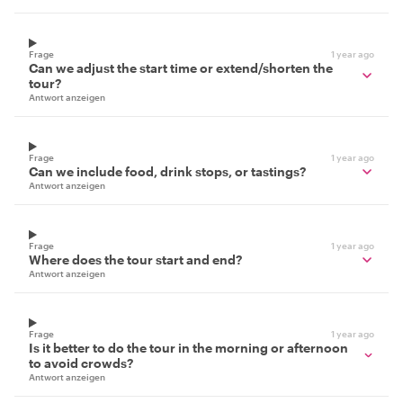
Frage
1 year ago
Can we adjust the start time or extend/shorten the
tour?
Antwort anzeigen
Frage
1 year ago
Can we include food, drink stops, or tastings?
Antwort anzeigen
Frage
1 year ago
Where does the tour start and end?
Antwort anzeigen
Frage
1 year ago
Is it better to do the tour in the morning or afternoon
to avoid crowds?
Antwort anzeigen