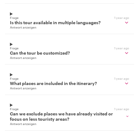
Frage
1 year ago
Is this tour available in multiple languages?
Antwort anzeigen
Frage
1 year ago
Can the tour be customized?
Antwort anzeigen
Frage
1 year ago
What places are included in the itinerary?
Antwort anzeigen
Frage
1 year ago
Can we exclude places we have already visited or
focus on less touristy areas?
Antwort anzeigen