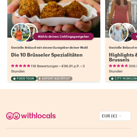
Wähle deinen Lieblingsgastgeber
Genieße Brüssel mit einem Gastgeber deiner Wahl
Genieße Brüssel m
Die 10 Brüsseler Spezialitäten
Highlights
Brussels
•
•
118 Bewertungen
€96.91
p.P.
3
306 
Stunden
Stunden
FOOD TOUR
SOFORT BESTÄTIGT
CITY HIGHLIG
EUR (€)