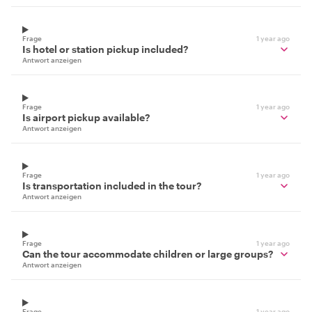
Frage
1 year ago
Is hotel or station pickup included?
Antwort anzeigen
Frage
1 year ago
Is airport pickup available?
Antwort anzeigen
Frage
1 year ago
Is transportation included in the tour?
Antwort anzeigen
Frage
1 year ago
Can the tour accommodate children or large groups?
Antwort anzeigen
Frage
1 year ago