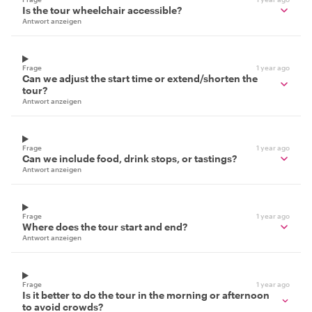
Is the tour wheelchair accessible?
Antwort anzeigen
Frage
1 year ago
Can we adjust the start time or extend/shorten the
tour?
Antwort anzeigen
Frage
1 year ago
Can we include food, drink stops, or tastings?
Antwort anzeigen
Frage
1 year ago
Where does the tour start and end?
Antwort anzeigen
Frage
1 year ago
Is it better to do the tour in the morning or afternoon
to avoid crowds?