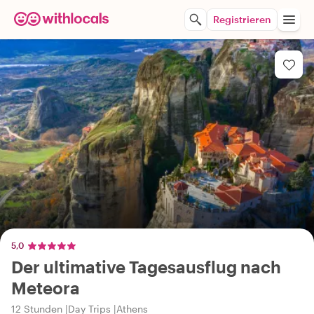
Registrieren
5,0
Der ultimative Tagesausflug nach
Meteora
12 Stunden
Day Trips
Athens