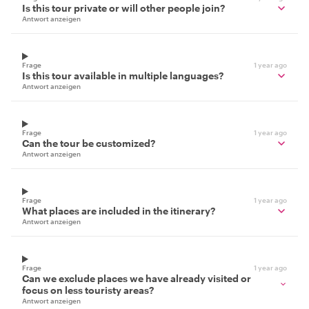
Is this tour private or will other people join?
Antwort anzeigen
Frage
1 year ago
Is this tour available in multiple languages?
Antwort anzeigen
Frage
1 year ago
Can the tour be customized?
Antwort anzeigen
Frage
1 year ago
What places are included in the itinerary?
Antwort anzeigen
Frage
1 year ago
Can we exclude places we have already visited or
focus on less touristy areas?
Antwort anzeigen