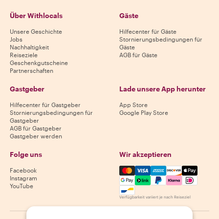
Über Withlocals
Gäste
Unsere Geschichte
Hilfecenter für Gäste
Jobs
Stornierungsbedingungen für
Nachhaltigkeit
Gäste
Reiseziele
AGB für Gäste
Geschenkgutscheine
Partnerschaften
Gastgeber
Lade unsere App herunter
Hilfecenter für Gastgeber
App Store
Stornierungsbedingungen für
Google Play Store
Gastgeber
AGB für Gastgeber
Gastgeber werden
Folge uns
Wir akzeptieren
Mastercard, Visa, Amex, Di
Facebook
Instagram
YouTube
Verfügbarkeit variiert je nach Reiseziel