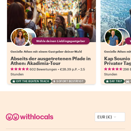
Wähle deinen Lieblingsgastgeber
Genieße Athen mit einem Gastgeber deiner Wahl
Genieße Athen mi
Abseits der ausgetretenen Pfade in
Kap Sounio
Athen: Akadimia-Tour
Privater Ta
•
•
602 Bewertungen
€28.39
p.P.
2.5
298 
Stunden
Stunden
OFF THE BEATEN TRACK
SOFORT BESTÄTIGT
DAY TRIP
EUR (€)