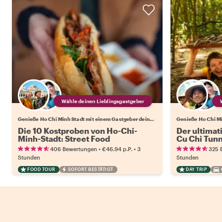
Wähle deinen Lieblingsgastgeber
Genieße Ho Chi Minh Stadt mit einem Gastgeber deiner Wahl
Die 10 Kostproben von Ho-Chi-
Der ultimat
Minh-Stadt: Street Food
Cu Chi Tun
•
•
406 Bewertungen
€46.94
p.P.
3
325 
Stunden
Stunden
FOOD TOUR
SOFORT BESTÄTIGT
DAY TRIP