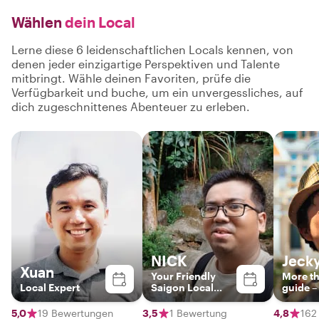
Wählen
dein Local
Lerne diese 6 leidenschaftlichen Locals kennen, von
denen jeder einzigartige Perspektiven und Talente
mitbringt. Wähle deinen Favoriten, prüfe die
Verfügbarkeit und buche, um ein unvergessliches, auf
dich zugeschnittenes Abenteuer zu erleben.
NICK
Jeck
Xuan
Your Friendly
More th
Local Expert
Saigon Local
guide –
Guide
storytel
friend 
5,0
19 Bewertungen
3,5
1 Bewertung
4,8
162