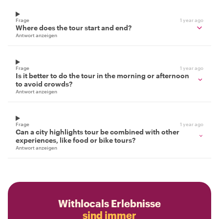
Frage
1 year ago
Where does the tour start and end?
Antwort anzeigen
Frage
1 year ago
Is it better to do the tour in the morning or afternoon
to avoid crowds?
Antwort anzeigen
Frage
1 year ago
Can a city highlights tour be combined with other
experiences, like food or bike tours?
Antwort anzeigen
Withlocals Erlebnisse
sind immer