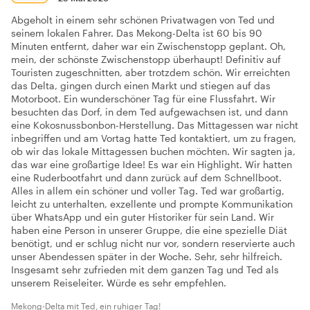
Abgeholt in einem sehr schönen Privatwagen von Ted und
seinem lokalen Fahrer. Das Mekong-Delta ist 60 bis 90
Minuten entfernt, daher war ein Zwischenstopp geplant. Oh,
mein, der schönste Zwischenstopp überhaupt! Definitiv auf
Touristen zugeschnitten, aber trotzdem schön. Wir erreichten
das Delta, gingen durch einen Markt und stiegen auf das
Motorboot. Ein wunderschöner Tag für eine Flussfahrt. Wir
besuchten das Dorf, in dem Ted aufgewachsen ist, und dann
eine Kokosnussbonbon-Herstellung. Das Mittagessen war nicht
inbegriffen und am Vortag hatte Ted kontaktiert, um zu fragen,
ob wir das lokale Mittagessen buchen möchten. Wir sagten ja,
das war eine großartige Idee! Es war ein Highlight. Wir hatten
eine Ruderbootfahrt und dann zurück auf dem Schnellboot.
Alles in allem ein schöner und voller Tag. Ted war großartig,
leicht zu unterhalten, exzellente und prompte Kommunikation
über WhatsApp und ein guter Historiker für sein Land. Wir
haben eine Person in unserer Gruppe, die eine spezielle Diät
benötigt, und er schlug nicht nur vor, sondern reservierte auch
unser Abendessen später in der Woche. Sehr, sehr hilfreich.
Insgesamt sehr zufrieden mit dem ganzen Tag und Ted als
unserem Reiseleiter. Würde es sehr empfehlen.
Mekong-Delta mit Ted, ein ruhiger Tag!