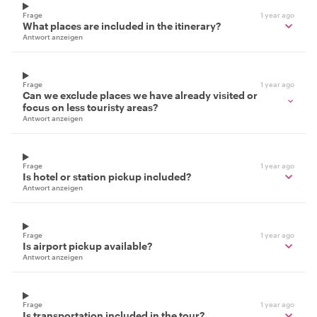
Frage
1 year ago
What places are included in the itinerary?
Antwort anzeigen
Frage
1 year ago
Can we exclude places we have already visited or
focus on less touristy areas?
Antwort anzeigen
Frage
1 year ago
Is hotel or station pickup included?
Antwort anzeigen
Frage
1 year ago
Is airport pickup available?
Antwort anzeigen
Frage
1 year ago
Is transportation included in the tour?