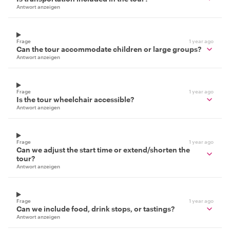
Antwort anzeigen
Frage
1 year ago
Can the tour accommodate children or large groups?
Antwort anzeigen
Frage
1 year ago
Is the tour wheelchair accessible?
Antwort anzeigen
Frage
1 year ago
Can we adjust the start time or extend/shorten the
tour?
Antwort anzeigen
Frage
1 year ago
Can we include food, drink stops, or tastings?
Antwort anzeigen