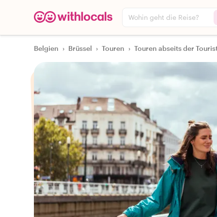
Wohin geht die Reise?
Belgien
›
Brüssel
›
Touren
›
Touren abseits der Touri