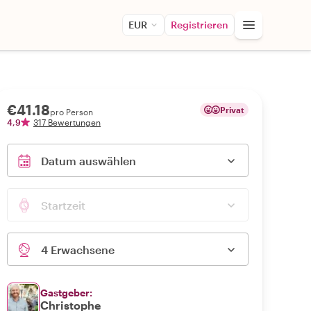
EUR
Registrieren
€41.18
Privat
pro Person
4,9
317 Bewertungen
Datum auswählen
Startzeit
4 Erwachsene
Gastgeber:
Christophe