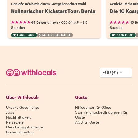
Genieße Dénia mit einem Gastgeber deiner Wahl
Genieße Dénia mit
Kulinarischer Kickstart Tour: Denia
Die 10 Kost
•
•
45 Bewertungen
€83.64
p.P.
2.5
45 B
Stunden
Stunden
FOOD TOUR
SOFORT BESTÄTIGT
FOOD TOUR
EUR (€)
Über Withlocals
Gäste
Unsere Geschichte
Hilfecenter für Gäste
Jobs
Stornierungsbedingungen für
Nachhaltigkeit
Gäste
Reiseziele
AGB für Gäste
Geschenkgutscheine
Partnerschaften