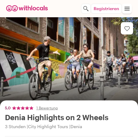
Registrieren
5,0
1 Bewertung
Denia Highlights on 2 Wheels
3 Stunden
City Highlight Tours
Denia