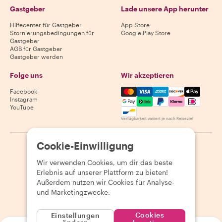
Gastgeber
Lade unsere App herunter
Hilfecenter für Gastgeber
App Store
Stornierungsbedingungen für
Google Play Store
Gastgeber
AGB für Gastgeber
Gastgeber werden
Folge uns
Wir akzeptieren
Mastercard, Visa, Amex, Di
Facebook
Instagram
YouTube
Verfügbarkeit variiert je nach Reiseziel
Cookie-Einwilligung
©
2026
Withlocals.com
|
Datenschutzerklärung
|
Cookies
|
Seitenübersicht
Wir verwenden Cookies, um dir das beste
Erlebnis auf unserer Plattform zu bieten!
Außerdem nutzen wir Cookies für Analyse-
und Marketingzwecke.
Cookies
Einstellungen