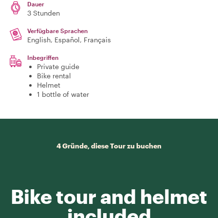
Dauer
3 Stunden
Verfügbare Sprachen
English, Español, Français
Inbegriffen
Private guide
Bike rental
Helmet
1 bottle of water
4 Gründe, diese Tour zu buchen
Bike tour and helmet
included