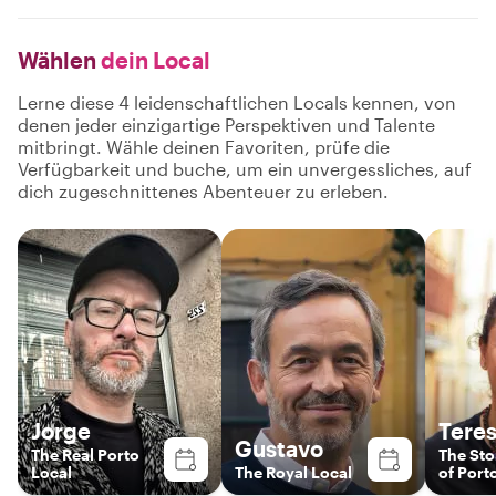
Wählen
dein Local
Lerne diese 4 leidenschaftlichen Locals kennen, von
denen jeder einzigartige Perspektiven und Talente
mitbringt. Wähle deinen Favoriten, prüfe die
Verfügbarkeit und buche, um ein unvergessliches, auf
dich zugeschnittenes Abenteuer zu erleben.
Jorge
Tere
Gustavo
The Real Porto
The St
Local
The Royal Local
of Port