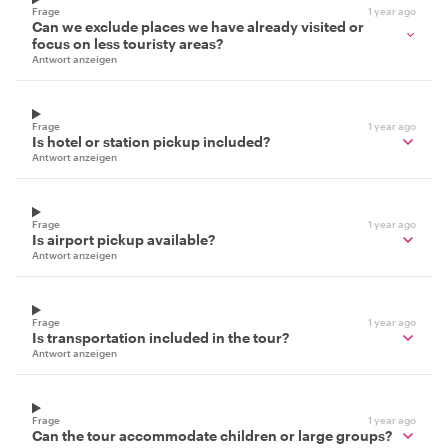
Frage
1 year ago
Can we exclude places we have already visited or
focus on less touristy areas?
Antwort anzeigen
Frage
1 year ago
Is hotel or station pickup included?
Antwort anzeigen
Frage
1 year ago
Is airport pickup available?
Antwort anzeigen
Frage
1 year ago
Is transportation included in the tour?
Antwort anzeigen
Frage
1 year ago
Can the tour accommodate children or large groups?