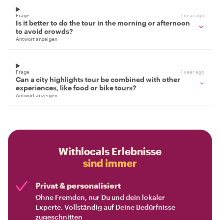
Frage
1 year ago
Is it better to do the tour in the morning or afternoon
to avoid crowds?
Antwort anzeigen
Frage
1 year ago
Can a city highlights tour be combined with other
experiences, like food or bike tours?
Antwort anzeigen
Withlocals Erlebnisse
sind immer
Privat & personalisiert
Ohne Fremden, nur Du und dein lokaler
Experte. Vollständig auf Deine Bedürfnisse
zugeschnitten