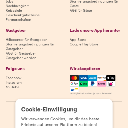
Jobs
Stornierungsbedingungen für
Nachhaltigkeit
Gäste
Reiseziele
AGB für Gäste
Geschenkgutscheine
Partnerschaften
Gastgeber
Lade unsere App herunter
Hilfecenter für Gastgeber
App Store
Stornierungsbedingungen für
Google Play Store
Gastgeber
AGB für Gastgeber
Gastgeber werden
Folge uns
Wir akzeptieren
Mastercard, Visa, Amex, Di
Facebook
Instagram
YouTube
Verfügbarkeit variiert je nach Reiseziel
Cookie-Einwilligung
©
2026
Withlocals.com
|
Datenschutzerklärung
|
Cookies
|
Seitenübersicht
Wir verwenden Cookies, um dir das beste
Erlebnis auf unserer Plattform zu bieten!