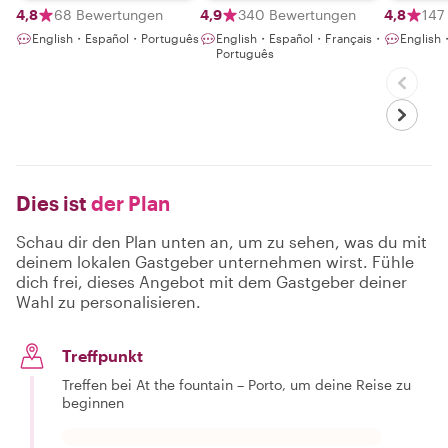
4,8
68 Bewertungen
4,9
340 Bewertungen
4,8
147
English・Español・Português
English・Español・Français・
English
Português
Dies ist
der Plan
Schau dir den Plan unten an, um zu sehen, was du mit
deinem lokalen Gastgeber unternehmen wirst. Fühle
dich frei, dieses Angebot mit dem Gastgeber deiner
Wahl zu personalisieren.
Treffpunkt
Treffen bei At the fountain – Porto, um deine Reise zu
beginnen