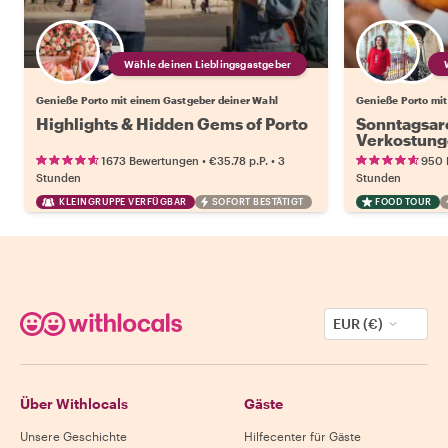
Wähle deinen Lieblingsgastgeber
Genieße Porto mit einem Gastgeber deiner Wahl
Genieße Porto mit
Highlights & Hidden Gems of Porto
Sonntagsar
Verkostung
•
•
1673 Bewertungen
€35.78
p.P.
3
950 
Stunden
Stunden
KLEINGRUPPE VERFÜGBAR
SOFORT BESTÄTIGT
FOOD TOUR
EUR (€)
Über Withlocals
Gäste
Unsere Geschichte
Hilfecenter für Gäste