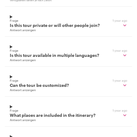
Verfügbarkeit variiert je nach Zielort
Frage
1 year ago
Is this tour private or will other people join?
Antwort anzeigen
Frage
1 year ago
Is this tour available in multiple languages?
Antwort anzeigen
Frage
1 year ago
Can the tour be customized?
Antwort anzeigen
Frage
1 year ago
What places are included in the itinerary?
Antwort anzeigen