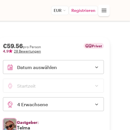
EUR
Registrieren
€59.56
Privat
pro Person
4,9
28 Bewertungen
Datum auswählen
Startzeit
4 Erwachsene
Gastgeber:
Telma