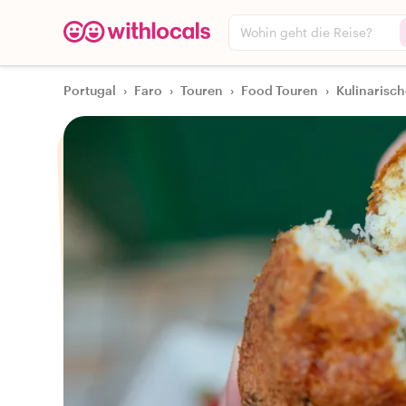
Wohin geht die Reise?
Portugal
›
Faro
›
Touren
›
Food Touren
›
Kulinarisch