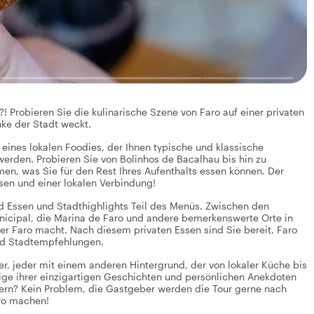
! Probieren Sie die kulinarische Szene von Faro auf einer privaten
nke der Stadt weckt.
 eines lokalen Foodies, der Ihnen typische und klassische
werden. Probieren Sie von Bolinhos de Bacalhau bis hin zu
n, was Sie für den Rest Ihres Aufenthalts essen können. Der
sen und einer lokalen Verbindung!
ind Essen und Stadthighlights Teil des Menüs. Zwischen den
icipal, die Marina de Faro und andere bemerkenswerte Orte in
r Faro macht. Nach diesem privaten Essen sind Sie bereit, Faro
und Stadtempfehlungen.
r, jeder mit einem anderen Hintergrund, der von lokaler Küche bis
ige ihrer einzigartigen Geschichten und persönlichen Anekdoten
dern? Kein Problem, die Gastgeber werden die Tour gerne nach
aro machen!