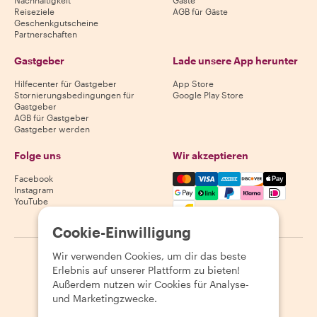
Nachhaltigkeit
Gäste
Reiseziele
AGB für Gäste
Geschenkgutscheine
Partnerschaften
Gastgeber
Lade unsere App herunter
Hilfecenter für Gastgeber
App Store
Stornierungsbedingungen für
Google Play Store
Gastgeber
AGB für Gastgeber
Gastgeber werden
Folge uns
Wir akzeptieren
Mastercard, Visa, Amex, Di
Facebook
Instagram
YouTube
Verfügbarkeit variiert je nach Reiseziel
Cookie-Einwilligung
Wir verwenden Cookies, um dir das beste
©
2026
Withlocals.com
|
Datenschutzerklärung
|
Cookies
|
Erlebnis auf unserer Plattform zu bieten!
Seitenübersicht
Außerdem nutzen wir Cookies für Analyse-
und Marketingzwecke.