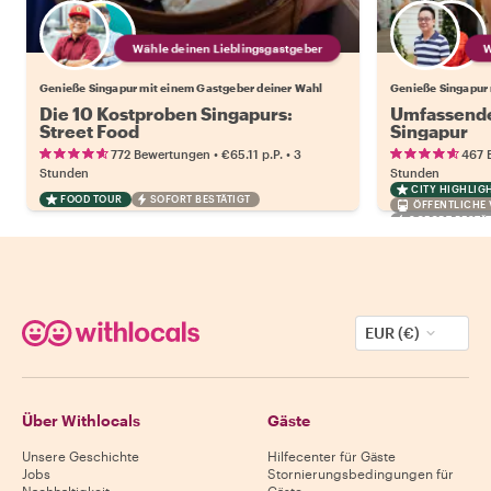
Wähle deinen Lieblingsgastgeber
Genieße Singapur mit einem Gastgeber deiner Wahl
Genieße Singapur 
Die 10 Kostproben Singapurs:
Umfassende
Street Food
Singapur
•
•
772 Bewertungen
€65.11
p.P.
3
467 
Stunden
Stunden
CITY HIGHLIG
FOOD TOUR
SOFORT BESTÄTIGT
ÖFFENTLICHE
SOFORT BESTÄT
EUR (€)
Über Withlocals
Gäste
Unsere Geschichte
Hilfecenter für Gäste
Jobs
Stornierungsbedingungen für