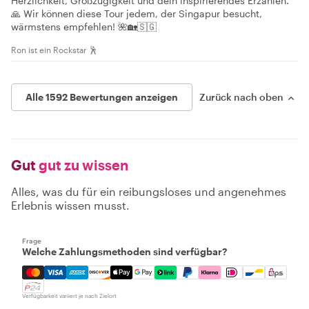
Herzlichkeit, Großzügigkeit und dein inspirierendes Erzählen.
🙏 Wir können diese Tour jedem, der Singapur besucht,
wärmstens empfehlen! 🌺🏡🇸🇬
Ron ist ein Rockstar 🕺
Alle 1592 Bewertungen anzeigen
Zurück nach oben
Gut
gut zu wissen
Alles, was du für ein reibungsloses und angenehmes
Erlebnis wissen musst.
Frage
Welche Zahlungsmethoden sind verfügbar?
Mastercard, Visa, Amex, Discover, Apple Pay, Google Pay
Verfügbarkeit variiert je nach Zielort