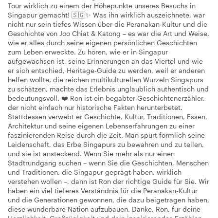
Tour wirklich zu einem der Höhepunkte unseres Besuchs in
Singapur gemacht! 🇸🇬✨ Was ihn wirklich auszeichnete, war
nicht nur sein tiefes Wissen über die Peranakan-Kultur und die
Geschichte von Joo Chiat & Katong – es war die Art und Weise,
wie er alles durch seine eigenen persönlichen Geschichten
zum Leben erweckte. Zu hören, wie er in Singapur
aufgewachsen ist, seine Erinnerungen an das Viertel und wie
er sich entschied, Heritage-Guide zu werden, weil er anderen
helfen wollte, die reichen multikulturellen Wurzeln Singapurs
zu schätzen, machte das Erlebnis unglaublich authentisch und
bedeutungsvoll. ❤️ Ron ist ein begabter Geschichtenerzähler,
der nicht einfach nur historische Fakten herunterbetet.
Stattdessen verwebt er Geschichte, Kultur, Traditionen, Essen,
Architektur und seine eigenen Lebenserfahrungen zu einer
faszinierenden Reise durch die Zeit. Man spürt förmlich seine
Leidenschaft, das Erbe Singapurs zu bewahren und zu teilen,
und sie ist ansteckend. Wenn Sie mehr als nur einen
Stadtrundgang suchen – wenn Sie die Geschichten, Menschen
und Traditionen, die Singapur geprägt haben, wirklich
verstehen wollen –, dann ist Ron der richtige Guide für Sie. Wir
haben ein viel tieferes Verständnis für die Peranakan-Kultur
und die Generationen gewonnen, die dazu beigetragen haben,
diese wunderbare Nation aufzubauen. Danke, Ron, für deine