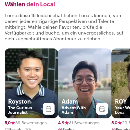
Wählen
dein Local
Lerne diese 16 leidenschaftlichen Locals kennen, von
denen jeder einzigartige Perspektiven und Talente
mitbringt. Wähle deinen Favoriten, prüfe die
Verfügbarkeit und buche, um ein unvergessliches, auf
dich zugeschnittenes Abenteuer zu erleben.
Royston
Adam
ROY
The Curious
Advent With
Your W
Journalist
Adam
Local
5,0
36 Bewertungen
4,9
31 Bewertungen
5,0
20 
English・中文
English
Englis