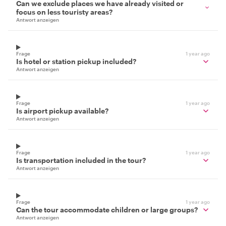
Can we exclude places we have already visited or
focus on less touristy areas?
Antwort anzeigen
Frage
1 year ago
Is hotel or station pickup included?
Antwort anzeigen
Frage
1 year ago
Is airport pickup available?
Antwort anzeigen
Frage
1 year ago
Is transportation included in the tour?
Antwort anzeigen
Frage
1 year ago
Can the tour accommodate children or large groups?
Antwort anzeigen