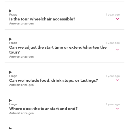
Frage
1 year ago
Is the tour wheelchair accessible?
Antwort anzeigen
Frage
1 year ago
Can we adjust the start time or extend/shorten the
tour?
Antwort anzeigen
Frage
1 year ago
Can we include food, drink stops, or tastings?
Antwort anzeigen
Frage
1 year ago
Where does the tour start and end?
Antwort anzeigen