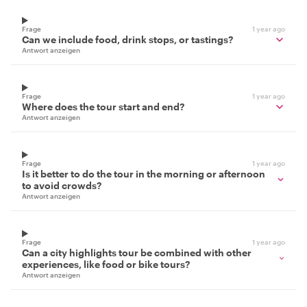
Frage
1 year ago
Can we include food, drink stops, or tastings?
Antwort anzeigen
Frage
1 year ago
Where does the tour start and end?
Antwort anzeigen
Frage
1 year ago
Is it better to do the tour in the morning or afternoon
to avoid crowds?
Antwort anzeigen
Frage
1 year ago
Can a city highlights tour be combined with other
experiences, like food or bike tours?
Antwort anzeigen