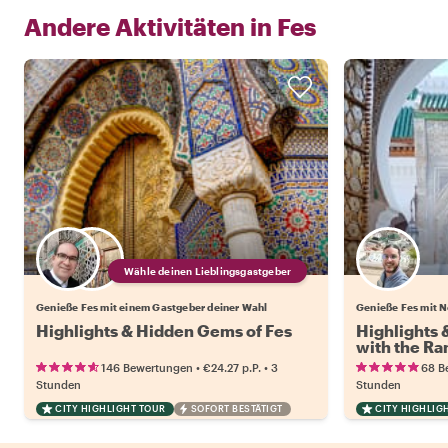
Andere Aktivitäten in
Fes
Wähle deinen Lieblingsgastgeber
Genieße Fes mit einem Gastgeber deiner Wahl
Genieße Fes mit 
Highlights & Hidden Gems of Fes
Highlights 
with the Ra
•
•
146 Bewertungen
€24.27
p.P.
3
68 B
Stunden
Stunden
CITY HIGHLIGHT TOUR
SOFORT BESTÄTIGT
CITY HIGHLIG