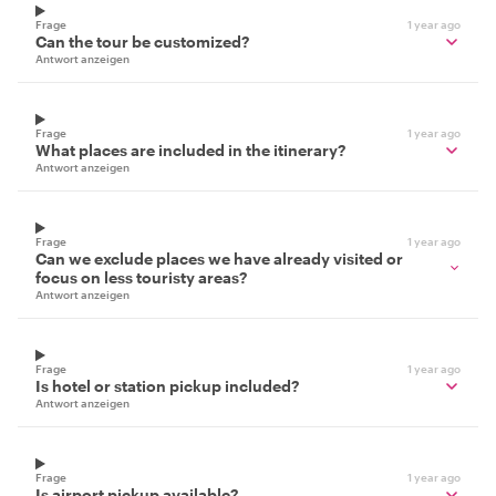
Frage
1 year ago
Can the tour be customized?
Antwort anzeigen
Frage
1 year ago
What places are included in the itinerary?
Antwort anzeigen
Frage
1 year ago
Can we exclude places we have already visited or
focus on less touristy areas?
Antwort anzeigen
Frage
1 year ago
Is hotel or station pickup included?
Antwort anzeigen
Frage
1 year ago
Is airport pickup available?