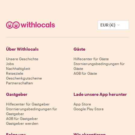
EUR (€)
Über Withlocals
Gäste
Unsere Geschichte
Hilfecenter für Gäste
Jobs
Stornierungsbedingungen für
Nachhaltigkeit
Gäste
Reiseziele
AGB für Gäste
Geschenkgutscheine
Partnerschaften
Gastgeber
Lade unsere App herunter
Hilfecenter für Gastgeber
App Store
Stornierungsbedingungen für
Google Play Store
Gastgeber
AGB für Gastgeber
Gastgeber werden
Folge uns
Wir akzeptieren