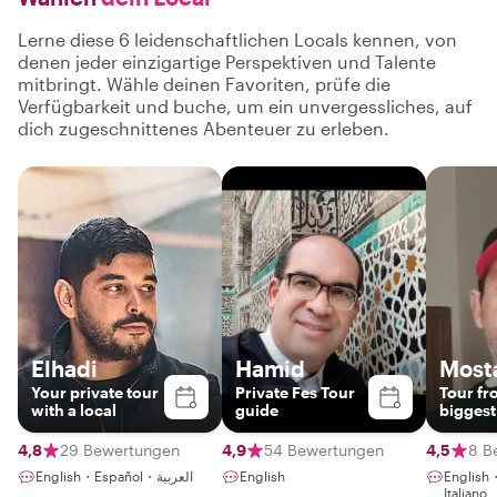
Lerne diese 6 leidenschaftlichen Locals kennen, von
denen jeder einzigartige Perspektiven und Talente
mitbringt. Wähle deinen Favoriten, prüfe die
Verfügbarkeit und buche, um ein unvergessliches, auf
dich zugeschnittenes Abenteuer zu erleben.
Elhadi
Hamid
Most
Your private tour
Private Fes Tour
Tour fr
with a local
guide
biggest
in the 
4,8
29 Bewertungen
4,9
54 Bewertungen
4,5
8 B
English・Español・العربية
English
English
Italiano