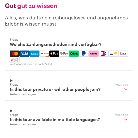
Gut
gut zu wissen
Alles, was du für ein reibungsloses und angenehmes
Erlebnis wissen musst.
Frage
Welche Zahlungsmethoden sind verfügbar?
Mastercard, Visa, Amex, Discover, Apple Pay, Google Pay
Verfügbarkeit variiert je nach Zielort
Frage
1 year ago
Is this tour private or will other people join?
Antwort anzeigen
Frage
1 year ago
Is this tour available in multiple languages?
Antwort anzeigen