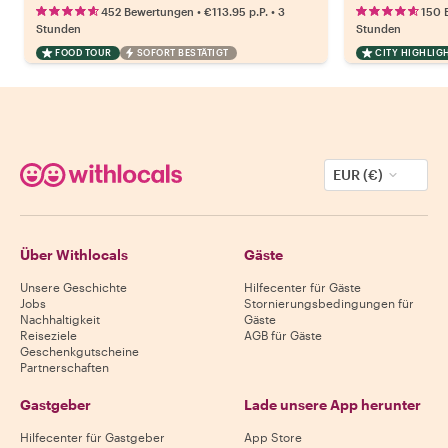
•
•
452 Bewertungen
€113.95
p.P.
3
150 
Stunden
Stunden
FOOD TOUR
SOFORT BESTÄTIGT
CITY HIGHLIG
EUR (€)
Über Withlocals
Gäste
Unsere Geschichte
Hilfecenter für Gäste
Jobs
Stornierungsbedingungen für
Nachhaltigkeit
Gäste
Reiseziele
AGB für Gäste
Geschenkgutscheine
Partnerschaften
Gastgeber
Lade unsere App herunter
Hilfecenter für Gastgeber
App Store