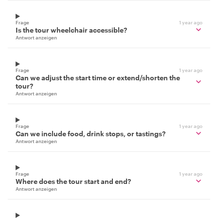
Frage
1 year ago
Is the tour wheelchair accessible?
Antwort anzeigen
Frage
1 year ago
Can we adjust the start time or extend/shorten the
tour?
Antwort anzeigen
Frage
1 year ago
Can we include food, drink stops, or tastings?
Antwort anzeigen
Frage
1 year ago
Where does the tour start and end?
Antwort anzeigen