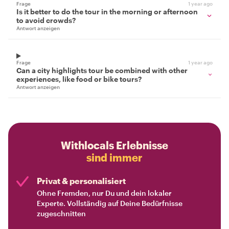
Frage
1 year ago
Is it better to do the tour in the morning or afternoon
to avoid crowds?
Antwort anzeigen
Frage
1 year ago
Can a city highlights tour be combined with other
experiences, like food or bike tours?
Antwort anzeigen
Withlocals Erlebnisse
sind immer
Privat & personalisiert
Ohne Fremden, nur Du und dein lokaler
Experte. Vollständig auf Deine Bedürfnisse
zugeschnitten