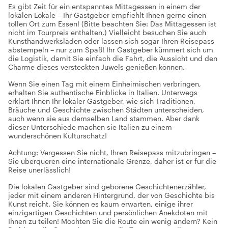
Es gibt Zeit für ein entspanntes Mittagessen in einem der
lokalen Lokale – Ihr Gastgeber empfiehlt Ihnen gerne einen
tollen Ort zum Essen! (Bitte beachten Sie: Das Mittagessen ist
nicht im Tourpreis enthalten.) Vielleicht besuchen Sie auch
Kunsthandwerksläden oder lassen sich sogar Ihren Reisepass
abstempeln – nur zum Spaß! Ihr Gastgeber kümmert sich um
die Logistik, damit Sie einfach die Fahrt, die Aussicht und den
Charme dieses versteckten Juwels genießen können.
Wenn Sie einen Tag mit einem Einheimischen verbringen,
erhalten Sie authentische Einblicke in Italien. Unterwegs
erklärt Ihnen Ihr lokaler Gastgeber, wie sich Traditionen,
Bräuche und Geschichte zwischen Städten unterscheiden,
auch wenn sie aus demselben Land stammen. Aber dank
dieser Unterschiede machen sie Italien zu einem
wunderschönen Kulturschatz!
Achtung: Vergessen Sie nicht, Ihren Reisepass mitzubringen –
Sie überqueren eine internationale Grenze, daher ist er für die
Reise unerlässlich!
Die lokalen Gastgeber sind geborene Geschichtenerzähler,
jeder mit einem anderen Hintergrund, der von Geschichte bis
Kunst reicht. Sie können es kaum erwarten, einige ihrer
einzigartigen Geschichten und persönlichen Anekdoten mit
Ihnen zu teilen! Möchten Sie die Route ein wenig ändern? Kein