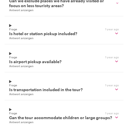
Can we exclude places we have already visited or
focus on less touristy areas?
Antwort anzeigen
Frage
1 year ago
Is hotel or station pickup included?
Antwort anzeigen
Frage
1 year ago
Is airport pickup available?
Antwort anzeigen
Frage
1 year ago
Is transportation included in the tour?
Antwort anzeigen
Frage
1 year ago
Can the tour accommodate children or large groups?
Antwort anzeigen