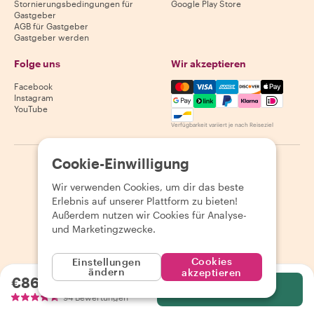
Stornierungsbedingungen für
Google Play Store
Gastgeber
AGB für Gastgeber
Gastgeber werden
Folge uns
Wir akzeptieren
Mastercard, Visa, Amex, Di
Facebook
Instagram
YouTube
Verfügbarkeit variiert je nach Reiseziel
Cookie-Einwilligung
©
2026
Withlocals.com
|
Datenschutzerklärung
|
Cookies
|
Seitenübersicht
Wir verwenden Cookies, um dir das beste
Erlebnis auf unserer Plattform zu bieten!
Außerdem nutzen wir Cookies für Analyse-
und Marketingzwecke.
Cookies
Einstellungen
ändern
akzeptieren
€86.03
pro Person
Wählen
94 Bewertungen