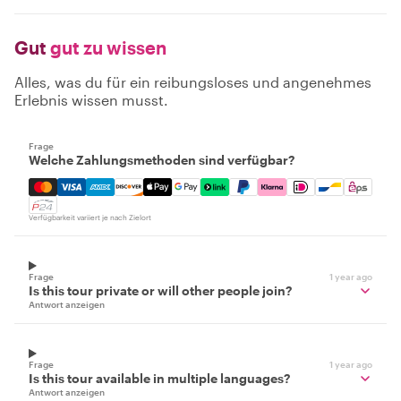
Gut
gut zu wissen
Alles, was du für ein reibungsloses und angenehmes
Erlebnis wissen musst.
Frage
Welche Zahlungsmethoden sind verfügbar?
Mastercard, Visa, Amex, Discover, Apple Pay, Google Pay
Verfügbarkeit variiert je nach Zielort
Frage
1 year ago
Is this tour private or will other people join?
Antwort anzeigen
Frage
1 year ago
Is this tour available in multiple languages?
Antwort anzeigen