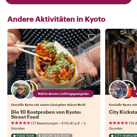
Andere Aktivitäten in
Kyoto
Wähle deinen Lieblingsgastgeber
Genieße Kyoto mit einem Gastgeber deiner Wahl
Genieße Kyoto mit
Die 10 Kostproben von Kyoto:
City Kicksta
Street Food
•
•
177 Bewertungen
€115.81
p.P.
3
176 
Stunden
Stunden
FOOD TOUR
SOFORT BESTÄTIGT
CITY HIGHLIG