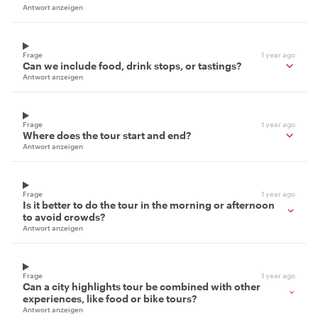
Antwort anzeigen
Frage
1 year ago
Can we include food, drink stops, or tastings?
Antwort anzeigen
Frage
1 year ago
Where does the tour start and end?
Antwort anzeigen
Frage
1 year ago
Is it better to do the tour in the morning or afternoon
to avoid crowds?
Antwort anzeigen
Frage
1 year ago
Can a city highlights tour be combined with other
experiences, like food or bike tours?
Antwort anzeigen