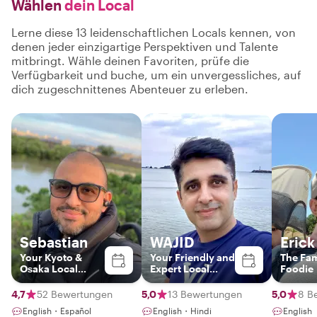
Wählen
dein Local
Lerne diese 13 leidenschaftlichen Locals kennen, von
denen jeder einzigartige Perspektiven und Talente
mitbringt. Wähle deinen Favoriten, prüfe die
Verfügbarkeit und buche, um ein unvergessliches, auf
dich zugeschnittenes Abenteuer zu erleben.
Sebastian
WAJID
Erick
Your Kyoto &
Your Friendly and
The Fam
Osaka Local
Expert Local
Foodie
Insider
Guide
4,7
52 Bewertungen
5,0
13 Bewertungen
5,0
8 B
English・Español
English・Hindi
English