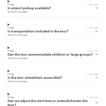
Frage
1 year ago
Is airport pickup available?
Antwort anzeigen
Frage
1 year ago
Is transportation included in the tour?
Antwort anzeigen
Frage
1 year ago
Can the tour accommodate children or large groups?
Antwort anzeigen
Frage
1 year ago
Is the tour wheelchair accessible?
Antwort anzeigen
Frage
1 year ago
Can we adjust the start time or extend/shorten the
tour?