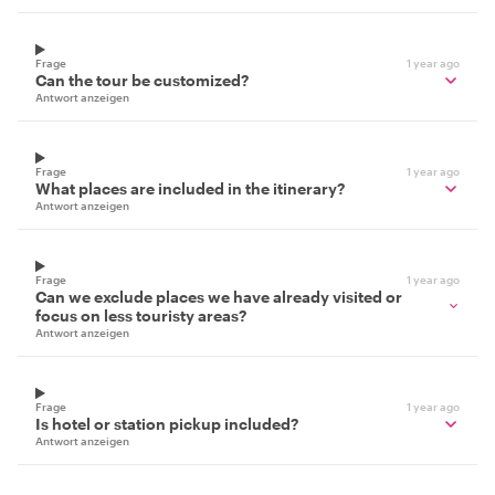
Frage
1 year ago
Can the tour be customized?
Antwort anzeigen
Frage
1 year ago
What places are included in the itinerary?
Antwort anzeigen
Frage
1 year ago
Can we exclude places we have already visited or
focus on less touristy areas?
Antwort anzeigen
Frage
1 year ago
Is hotel or station pickup included?
Antwort anzeigen