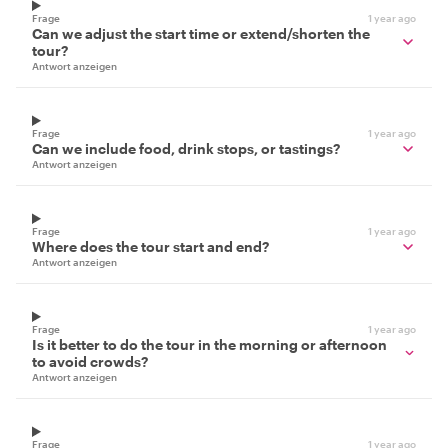
Frage
1 year ago
Can we adjust the start time or extend/shorten the
tour?
Antwort anzeigen
Frage
1 year ago
Can we include food, drink stops, or tastings?
Antwort anzeigen
Frage
1 year ago
Where does the tour start and end?
Antwort anzeigen
Frage
1 year ago
Is it better to do the tour in the morning or afternoon
to avoid crowds?
Antwort anzeigen
Frage
1 year ago