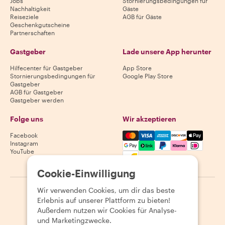
Jobs
Stornierungsbedingungen für
Nachhaltigkeit
Gäste
Reiseziele
AGB für Gäste
Geschenkgutscheine
Partnerschaften
Gastgeber
Lade unsere App herunter
Hilfecenter für Gastgeber
App Store
Stornierungsbedingungen für
Google Play Store
Gastgeber
AGB für Gastgeber
Gastgeber werden
Folge uns
Wir akzeptieren
Mastercard, Visa, Amex, Di
Facebook
Instagram
YouTube
Verfügbarkeit variiert je nach Reiseziel
Cookie-Einwilligung
Wir verwenden Cookies, um dir das beste
©
2026
Withlocals.com
|
Datenschutzerklärung
|
Cookies
|
Erlebnis auf unserer Plattform zu bieten!
Seitenübersicht
Außerdem nutzen wir Cookies für Analyse-
und Marketingzwecke.