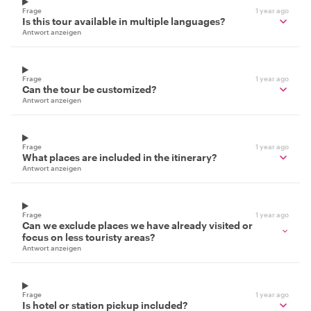
Frage
1 year ago
Is this tour available in multiple languages?
Antwort anzeigen
Frage
1 year ago
Can the tour be customized?
Antwort anzeigen
Frage
1 year ago
What places are included in the itinerary?
Antwort anzeigen
Frage
1 year ago
Can we exclude places we have already visited or
focus on less touristy areas?
Antwort anzeigen
Frage
1 year ago
Is hotel or station pickup included?