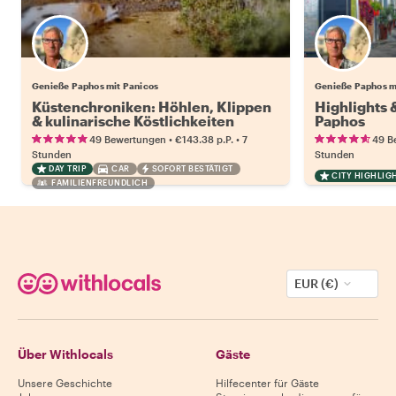
Genieße Paphos mit Panicos
Genieße Paphos m
Küstenchroniken: Höhlen, Klippen
Highlights
& kulinarische Köstlichkeiten
Paphos
•
•
49 Bewertungen
€143.38
p.P.
7
49 B
Stunden
Stunden
DAY TRIP
CAR
SOFORT BESTÄTIGT
CITY HIGHLIG
FAMILIENFREUNDLICH
EUR (€)
Über Withlocals
Gäste
Unsere Geschichte
Hilfecenter für Gäste