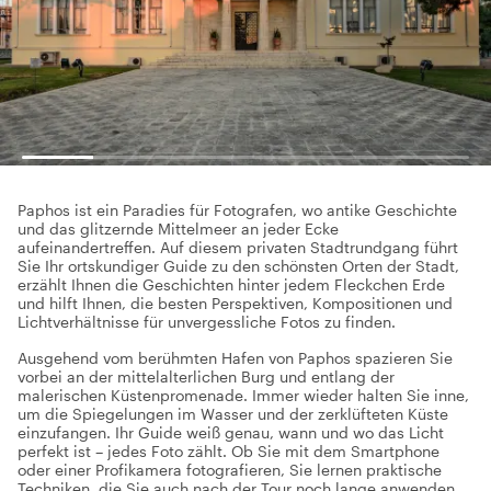
Paphos ist ein Paradies für Fotografen, wo antike Geschichte
und das glitzernde Mittelmeer an jeder Ecke
aufeinandertreffen. Auf diesem privaten Stadtrundgang führt
Sie Ihr ortskundiger Guide zu den schönsten Orten der Stadt,
erzählt Ihnen die Geschichten hinter jedem Fleckchen Erde
und hilft Ihnen, die besten Perspektiven, Kompositionen und
Lichtverhältnisse für unvergessliche Fotos zu finden.
Ausgehend vom berühmten Hafen von Paphos spazieren Sie
vorbei an der mittelalterlichen Burg und entlang der
malerischen Küstenpromenade. Immer wieder halten Sie inne,
um die Spiegelungen im Wasser und der zerklüfteten Küste
einzufangen. Ihr Guide weiß genau, wann und wo das Licht
perfekt ist – jedes Foto zählt. Ob Sie mit dem Smartphone
oder einer Profikamera fotografieren, Sie lernen praktische
Techniken, die Sie auch nach der Tour noch lange anwenden