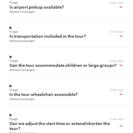
Frage
1 year ago
Is airport pickup available?
Antwort anzeigen
Frage
1 year ago
Is transportation included in the tour?
Antwort anzeigen
Frage
1 year ago
Can the tour accommodate children or large groups?
Antwort anzeigen
Frage
1 year ago
Is the tour wheelchair accessible?
Antwort anzeigen
Frage
1 year ago
Can we adjust the start time or extend/shorten the
tour?