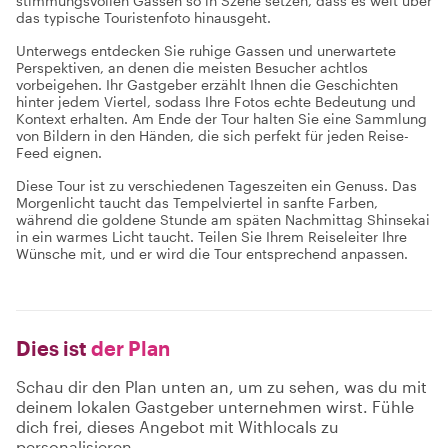
stimmungsvollen Gassen so in Szene setzen, dass es weit über
das typische Touristenfoto hinausgeht.
Unterwegs entdecken Sie ruhige Gassen und unerwartete
Perspektiven, an denen die meisten Besucher achtlos
vorbeigehen. Ihr Gastgeber erzählt Ihnen die Geschichten
hinter jedem Viertel, sodass Ihre Fotos echte Bedeutung und
Kontext erhalten. Am Ende der Tour halten Sie eine Sammlung
von Bildern in den Händen, die sich perfekt für jeden Reise-
Feed eignen.
Diese Tour ist zu verschiedenen Tageszeiten ein Genuss. Das
Morgenlicht taucht das Tempelviertel in sanfte Farben,
während die goldene Stunde am späten Nachmittag Shinsekai
in ein warmes Licht taucht. Teilen Sie Ihrem Reiseleiter Ihre
Wünsche mit, und er wird die Tour entsprechend anpassen.
Dies ist
der Plan
Schau dir den Plan unten an, um zu sehen, was du mit
deinem lokalen Gastgeber unternehmen wirst. Fühle
dich frei, dieses Angebot mit Withlocals zu
personalisieren.