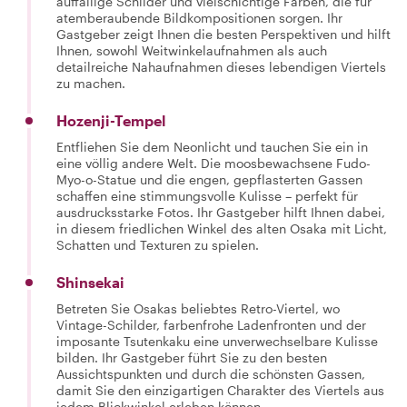
auffällige Schilder und vielschichtige Farben, die für
atemberaubende Bildkompositionen sorgen. Ihr
Gastgeber zeigt Ihnen die besten Perspektiven und hilft
Ihnen, sowohl Weitwinkelaufnahmen als auch
detailreiche Nahaufnahmen dieses lebendigen Viertels
zu machen.
Hozenji-Tempel
Entfliehen Sie dem Neonlicht und tauchen Sie ein in
eine völlig andere Welt. Die moosbewachsene Fudo-
Myo-o-Statue und die engen, gepflasterten Gassen
schaffen eine stimmungsvolle Kulisse – perfekt für
ausdrucksstarke Fotos. Ihr Gastgeber hilft Ihnen dabei,
in diesem friedlichen Winkel des alten Osaka mit Licht,
Schatten und Texturen zu spielen.
Shinsekai
Betreten Sie Osakas beliebtes Retro-Viertel, wo
Vintage-Schilder, farbenfrohe Ladenfronten und der
imposante Tsutenkaku eine unverwechselbare Kulisse
bilden. Ihr Gastgeber führt Sie zu den besten
Aussichtspunkten und durch die schönsten Gassen,
damit Sie den einzigartigen Charakter des Viertels aus
jedem Blickwinkel erleben können.