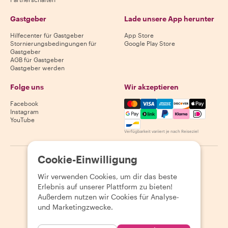
Gastgeber
Lade unsere App herunter
Hilfecenter für Gastgeber
App Store
Stornierungsbedingungen für
Google Play Store
Gastgeber
AGB für Gastgeber
Gastgeber werden
Folge uns
Wir akzeptieren
Mastercard, Visa, Amex, Di
Facebook
Instagram
YouTube
Verfügbarkeit variiert je nach Reiseziel
Cookie-Einwilligung
©
2026
Withlocals.com
|
Datenschutzerklärung
|
Cookies
|
Seitenübersicht
Wir verwenden Cookies, um dir das beste
Erlebnis auf unserer Plattform zu bieten!
Außerdem nutzen wir Cookies für Analyse-
und Marketingzwecke.