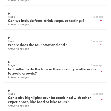
Antwort anzeigen
Frage
1 year ago
Can we include food, drink stops, or tastings?
Antwort anzeigen
Frage
1 year ago
Where does the tour start and end?
Antwort anzeigen
Frage
1 year ago
Is it better to do the tour in the morning or afternoon
to avoid crowds?
Antwort anzeigen
Frage
1 year ago
Can a city highlights tour be combined with other
experiences, like food or bike tours?
Antwort anzeigen