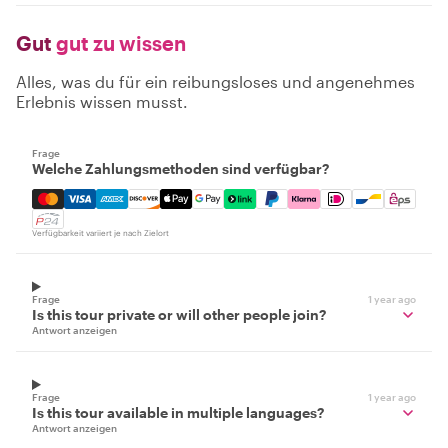
Gut
gut zu wissen
Alles, was du für ein reibungsloses und angenehmes
Erlebnis wissen musst.
Frage
Welche Zahlungsmethoden sind verfügbar?
Mastercard, Visa, Amex, Discover, Apple Pay, Google Pay
Verfügbarkeit variiert je nach Zielort
Frage
1 year ago
Is this tour private or will other people join?
Antwort anzeigen
Frage
1 year ago
Is this tour available in multiple languages?
Antwort anzeigen