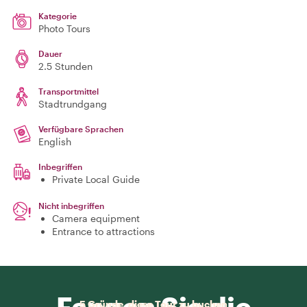
Kategorie
Photo Tours
Dauer
2.5 Stunden
Transportmittel
Stadtrundgang
Verfügbare Sprachen
English
Inbegriffen
Private Local Guide
Nicht inbegriffen
Camera equipment
Entrance to attractions
Fangen Sie die
5 Gründe, diese Tour zu buchen