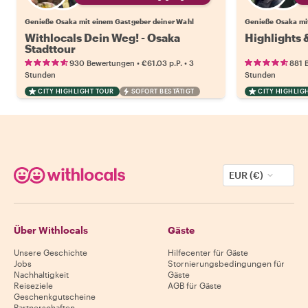
Genieße Osaka mit einem Gastgeber deiner Wahl
Genieße Osaka mi
Withlocals Dein Weg! - Osaka
Highlights
Stadttour
•
•
930 Bewertungen
€61.03
p.P.
3
881 
Stunden
Stunden
CITY HIGHLIGHT TOUR
SOFORT BESTÄTIGT
CITY HIGHLIG
EUR (€)
Über Withlocals
Gäste
Unsere Geschichte
Hilfecenter für Gäste
Jobs
Stornierungsbedingungen für
Nachhaltigkeit
Gäste
Reiseziele
AGB für Gäste
Geschenkgutscheine
Partnerschaften