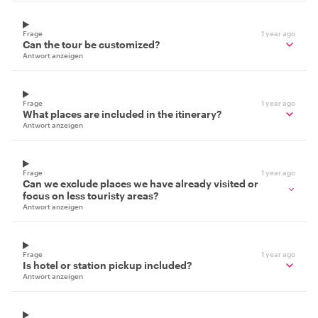
Frage
1 year ago
Can the tour be customized?
Antwort anzeigen
Frage
1 year ago
What places are included in the itinerary?
Antwort anzeigen
Frage
1 year ago
Can we exclude places we have already visited or
focus on less touristy areas?
Antwort anzeigen
Frage
1 year ago
Is hotel or station pickup included?
Antwort anzeigen