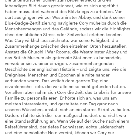
lebendiges Bild davon gezeichnet, wie es sich angefühlt
haben muss, dort während des Blitzkriegs zu arbeiten. Von
dort aus gingen wir zur Westminster Abbey, und dank seiner
Blue-Badge-Zertifizierung navigierte Cory mühelos durch die
Menschenmengen und das Gelände, sodass wir die Highlights
ohne den üblichen Stress oder Zeitverlust erleben konnten.
Was Cory wirklich auszeichnete, war seine Fähigkeit, die
Zusammenhänge zwischen den einzelnen Orten herzustellen.
Anstatt die Churchill War Rooms, die Westminster Abbey und
das British Museum als getrennte Stationen zu behandeln,
verwob er sie zu einer einzigen, zusammenhängenden
Geschichte der englischen Historie – und zeigte uns, wie die
Ereignisse, Menschen und Epochen alle miteinander
verbunden waren. Das verlieh dem ganzen Tag eine
erzählerische Tiefe, die wir alleine so nicht gefunden hätten.
Vor allem aber nahm sich Cory die Zeit, das Erlebnis für unsere
Familie zu personalisieren. Er hörte sich an, was uns am
meisten interessierte, und gestaltete den Tag ganz nach
unseren Wünschen, anstatt sich an ein starres Skript zu halten.
Dadurch fühlte sich die Tour maßgeschneidert und nicht wie
eine Standardführung an. Wenn Sie auf der Suche nach einem
Reiseführer sind, der tiefes Fachwissen, echte Leidenschaft
und eine persönliche Note vereint, können wir Cory nur