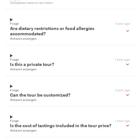
Verfügbarkeit variiert je nach Zielort
Frage
1 year ago
Are dietary restrictions or food allergies
accommodated?
Antwort anzeigen
Frage
1 year ago
Is this a private tour?
Antwort anzeigen
Frage
1 year ago
Can the tour be customized?
Antwort anzeigen
Frage
1 year ago
Is the cost of tastings included in the tour price?
Antwort anzeigen