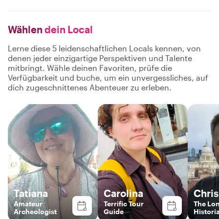
Wählen
dein Local
Lerne diese 5 leidenschaftlichen Locals kennen, von
denen jeder einzigartige Perspektiven und Talente
mitbringt. Wähle deinen Favoriten, prüfe die
Verfügbarkeit und buche, um ein unvergessliches, auf
dich zugeschnittenes Abenteuer zu erleben.
Tatiana
Carolina
Chris
Amateur
Terrific Tour
The Lo
Archeologist
Guide
Histori