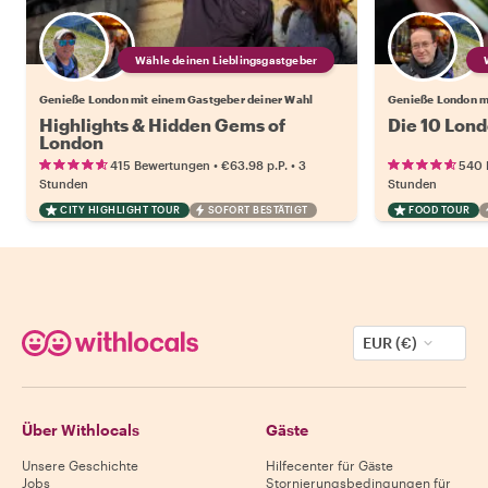
Wähle deinen Lieblingsgastgeber
Genieße London mit einem Gastgeber deiner Wahl
Genieße London m
Highlights & Hidden Gems of
Die 10 Lond
London
•
•
415 Bewertungen
€63.98
p.P.
3
540 
Stunden
Stunden
CITY HIGHLIGHT TOUR
SOFORT BESTÄTIGT
FOOD TOUR
EUR (€)
Über Withlocals
Gäste
Unsere Geschichte
Hilfecenter für Gäste
Jobs
Stornierungsbedingungen für