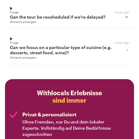
Frage
1 year ago
Can the tour be rescheduled if we're delayed?
Antwort anzeigen
Frage
1 year ago
Can we focus on a particular type of cuisine (e.g.
desserts, street food, wine)?
Antwort anzeigen
Withlocals Erlebnisse
sind immer
Privat & personalisiert
Ohne Fremden, nur Du und dein lokaler
Experte. Vollständig auf Deine Bedürfnisse
zugeschnitten