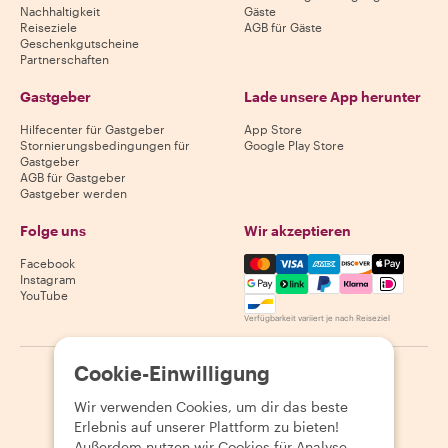
Nachhaltigkeit
Gäste
Reiseziele
AGB für Gäste
Geschenkgutscheine
Partnerschaften
Gastgeber
Lade unsere App herunter
Hilfecenter für Gastgeber
App Store
Stornierungsbedingungen für
Google Play Store
Gastgeber
AGB für Gastgeber
Gastgeber werden
Folge uns
Wir akzeptieren
Mastercard, Visa, Amex, Di
Facebook
Instagram
YouTube
Verfügbarkeit variiert je nach Reiseziel
Cookie-Einwilligung
©
2026
Withlocals.com
|
Datenschutzerklärung
|
Cookies
|
Seitenübersicht
Wir verwenden Cookies, um dir das beste
Erlebnis auf unserer Plattform zu bieten!
Außerdem nutzen wir Cookies für Analyse-