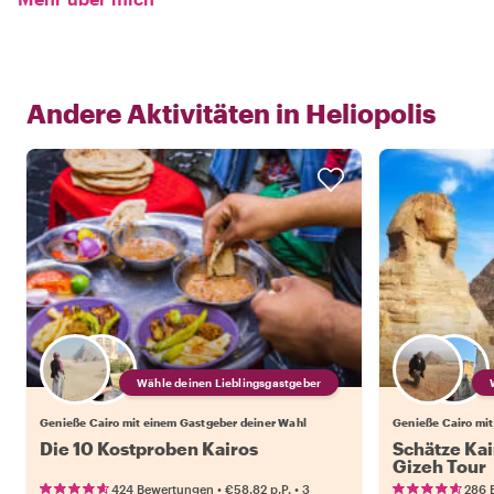
Andere Aktivitäten in
Heliopolis
Wähle deinen Lieblingsgastgeber
Genieße Cairo mit einem Gastgeber deiner Wahl
Genieße Cairo mit
Die 10 Kostproben Kairos
Schätze Kai
Gizeh Tour
•
•
424 Bewertungen
€58.82
p.P.
3
286 