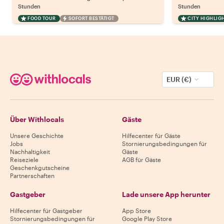
Stunden
Stunden
FOOD TOUR
SOFORT BESTÄTIGT
CITY HIGHLIG
EUR (€)
Über Withlocals
Gäste
Unsere Geschichte
Hilfecenter für Gäste
Jobs
Stornierungsbedingungen für
Nachhaltigkeit
Gäste
Reiseziele
AGB für Gäste
Geschenkgutscheine
Partnerschaften
Gastgeber
Lade unsere App herunter
Hilfecenter für Gastgeber
App Store
Stornierungsbedingungen für
Google Play Store