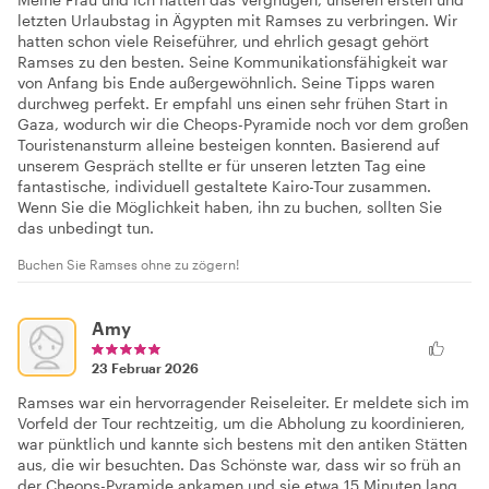
letzten Urlaubstag in Ägypten mit Ramses zu verbringen. Wir
hatten schon viele Reiseführer, und ehrlich gesagt gehört
Ramses zu den besten. Seine Kommunikationsfähigkeit war
von Anfang bis Ende außergewöhnlich. Seine Tipps waren
durchweg perfekt. Er empfahl uns einen sehr frühen Start in
Gaza, wodurch wir die Cheops-Pyramide noch vor dem großen
Touristenansturm alleine besteigen konnten. Basierend auf
unserem Gespräch stellte er für unseren letzten Tag eine
fantastische, individuell gestaltete Kairo-Tour zusammen.
Wenn Sie die Möglichkeit haben, ihn zu buchen, sollten Sie
das unbedingt tun.
Buchen Sie Ramses ohne zu zögern!
Amy
23 Februar 2026
Ramses war ein hervorragender Reiseleiter. Er meldete sich im
Vorfeld der Tour rechtzeitig, um die Abholung zu koordinieren,
war pünktlich und kannte sich bestens mit den antiken Stätten
aus, die wir besuchten. Das Schönste war, dass wir so früh an
der Cheops-Pyramide ankamen und sie etwa 15 Minuten lang