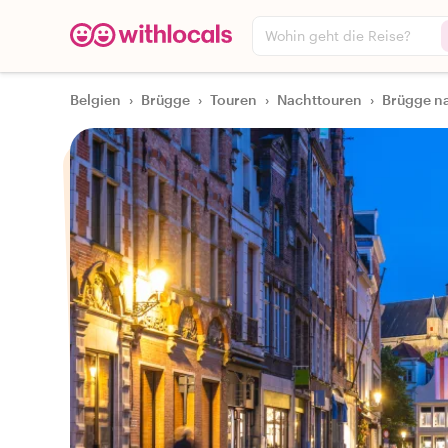
Wohin geht die Reise?
Belgien
›
Brügge
›
Touren
›
Nachttouren
›
Brügge na