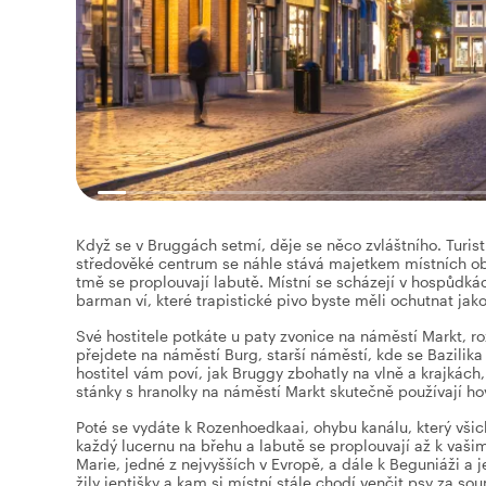
Když se v Bruggách setmí, děje se něco zvláštního. Turist
středověké centrum se náhle stává majetkem místních obyva
tmě se proplouvají labutě. Místní se scházejí v hospůdkác
barman ví, které trapistické pivo byste měli ochutnat jako
Své hostitele potkáte u paty zvonice na náměstí Markt, r
přejdete na náměstí Burg, starší náměstí, kde se Bazilika
hostitel vám poví, jak Bruggy zbohatly na vlně a krajkách,
stánky s hranolky na náměstí Markt skutečně používají 
Poté se vydáte k Rozenhoedkaai, ohybu kanálu, který všich
každý lucernu na břehu a labutě se proplouvají až k vaš
Marie, jedné z nejvyšších v Evropě, a dále k Beguniáži a 
žily jeptišky a kam si místní stále chodí venčit psy za so