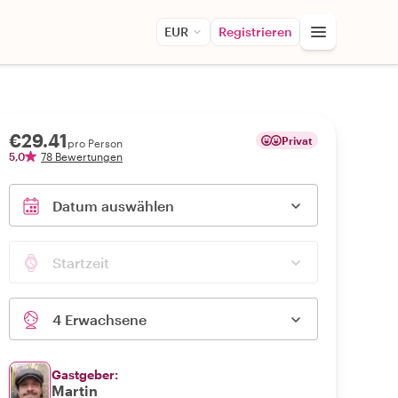
EUR
Registrieren
€29.41
Privat
pro Person
5,0
78 Bewertungen
Datum auswählen
Startzeit
4 Erwachsene
Gastgeber:
Martin