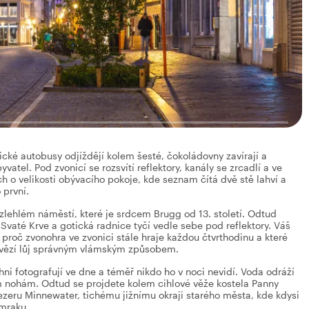
ické autobusy odjíždějí kolem šesté, čokoládovny zavírají a
tel. Pod zvonicí se rozsvítí reflektory, kanály se zrcadlí a ve
h o velikosti obývacího pokoje, kde seznam čítá dvě stě lahví a
 první.
ozlehlém náměstí, které je srdcem Brugg od 13. století. Odtud
 Svaté Krve a gotická radnice tyčí vedle sebe pod reflektory. Váš
 proč zvonohra ve zvonici stále hraje každou čtvrthodinu a které
hovězí lůj správným vlámským způsobem.
ni fotografují ve dne a téměř nikdo ho v noci nevidí. Voda odráží
im nohám. Odtud se projdete kolem cihlové věže kostela Panny
jezeru Minnewater, tichému jižnímu okraji starého města, kde kdysi
umraku.