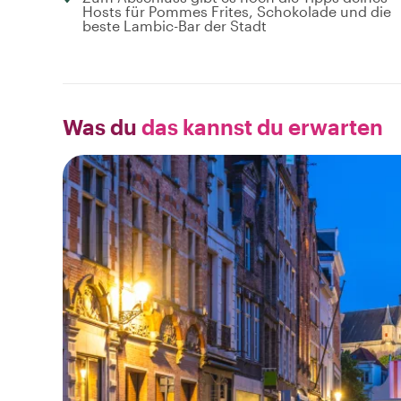
Hosts für Pommes Frites, Schokolade und die
beste Lambic-Bar der Stadt
Was du
das kannst du erwarten