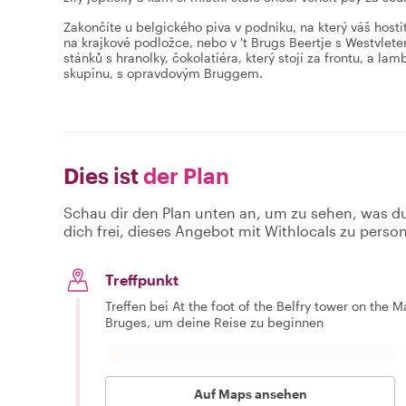
Zakončíte u belgického piva v podniku, na který váš host
na krajkové podložce, nebo v 't Brugs Beertje s Westvlet
stánků s hranolky, čokolatiéra, který stojí za frontu, a l
skupinu, s opravdovým Bruggem.
Dies ist
der Plan
Schau dir den Plan unten an, um zu sehen, was d
dich frei, dieses Angebot mit Withlocals zu person
Treffpunkt
Treffen bei At the foot of the Belfry tower on the 
Bruges, um deine Reise zu beginnen
Auf Maps ansehen