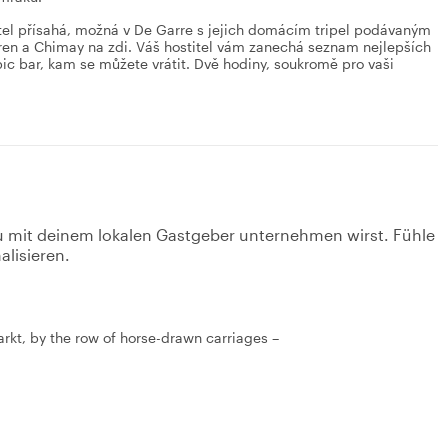
itel přísahá, možná v De Garre s jejich domácím tripel podávaným
eren a Chimay na zdi. Váš hostitel vám zanechá seznam nejlepších
ambic bar, kam se můžete vrátit. Dvě hodiny, soukromě pro vaši
u mit deinem lokalen Gastgeber unternehmen wirst. Fühle
alisieren.
Markt, by the row of horse-drawn carriages –