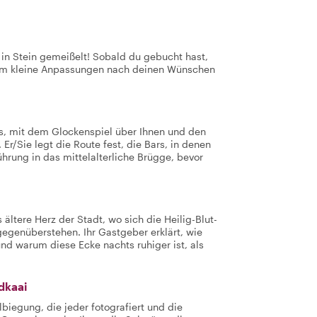
t in Stein gemeißelt! Sobald du gebucht hast,
 um kleine Anpassungen nach deinen Wünschen
s, mit dem Glockenspiel über Ihnen und den
Er/Sie legt die Route fest, die Bars, in denen
ührung in das mittelalterliche Brügge, bevor
ältere Herz der Stadt, wo sich die Heilig-Blut-
 gegenüberstehen. Ihr Gastgeber erklärt, wie
und warum diese Ecke nachts ruhiger ist, als
dkaai
biegung, die jeder fotografiert und die