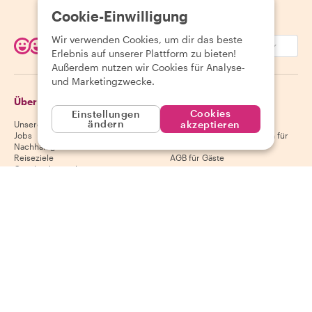
Cookie-Einwilligung
Wir verwenden Cookies, um dir das beste
EUR (€)
Erlebnis auf unserer Plattform zu bieten!
Außerdem nutzen wir Cookies für Analyse-
und Marketingzwecke.
Über Withlocals
Gäste
Cookies
Einstellungen
ändern
akzeptieren
Unsere Geschichte
Hilfecenter für Gäste
Jobs
Stornierungsbedingungen für
Nachhaltigkeit
Gäste
Reiseziele
AGB für Gäste
Geschenkgutscheine
Partnerschaften
Gastgeber
Lade unsere App herunter
Hilfecenter für Gastgeber
App Store
Stornierungsbedingungen für
Google Play Store
Gastgeber
AGB für Gastgeber
Gastgeber werden
Folge uns
Wir akzeptieren