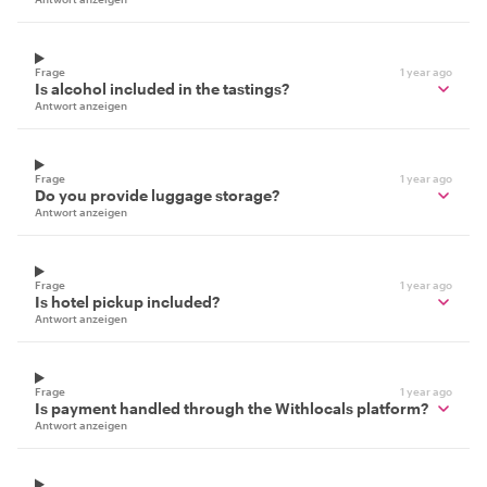
Frage
1 year ago
Is alcohol included in the tastings?
Antwort anzeigen
Frage
1 year ago
Do you provide luggage storage?
Antwort anzeigen
Frage
1 year ago
Is hotel pickup included?
Antwort anzeigen
Frage
1 year ago
Is payment handled through the Withlocals platform?
Antwort anzeigen