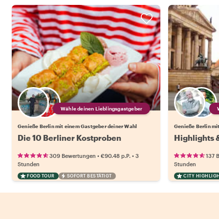
Wähle deinen Lieblingsgastgeber
Genieße Berlin mit einem Gastgeber deiner Wahl
Genieße Berlin mi
Die 10 Berliner Kostproben
Highlights 
•
•
309 Bewertungen
€90.48
p.P.
3
137 
Stunden
Stunden
FOOD TOUR
SOFORT BESTÄTIGT
CITY HIGHLIG