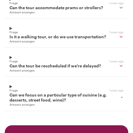
Frage
1 year ago
Can the tour accommodate prams or strollers?
Antwort anzeigen
Frage
1 year ago
Is it a walking tour, or do we use transportation?
Antwort anzeigen
Frage
1 year ago
Can the tour be rescheduled if we're delayed?
Antwort anzeigen
Frage
1 year ago
Can we focus on a particular type of cuisine (e.g.
desserts, street food, wine)?
Antwort anzeigen