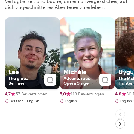
Verfügbarkeit und buche, um ein unvergessliches, auf
dich zugeschnittenes Abenteuer zu erleben.
Lee
Michèle
Uygu
The global
Adventurous
The Me
Berliner
Opera Singer
Hunter
4,7
57 Bewertungen
5,0
113 Bewertungen
4,8
30 
Deutsch・English
English
English