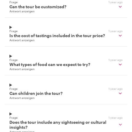
Frage
1 year ago
Can the tour be customized?
Antwort anzeigen
Frage
1 year ago
Is the cost of tastings included in the tour price?
Antwort anzeigen
Frage
1 year ago
What types of food can we expect to try?
Antwort anzeigen
Frage
1 year ago
Can children join the tour?
Antwort anzeigen
Frage
1 year ago
Does the tour include any sightseeing or cultural
insights?
Antwort anzeigen