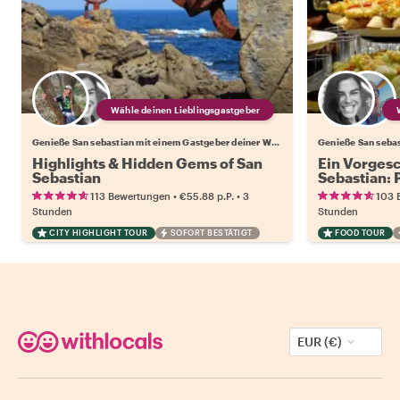
Wähle deinen Lieblingsgastgeber
Genieße San sebastian mit einem Gastgeber deiner Wahl
Highlights & Hidden Gems of San
Ein Vorges
Sebastian
Sebastian: 
•
•
113 Bewertungen
€55.88
p.P.
3
103 
Stunden
Stunden
CITY HIGHLIGHT TOUR
SOFORT BESTÄTIGT
FOOD TOUR
EUR (€)