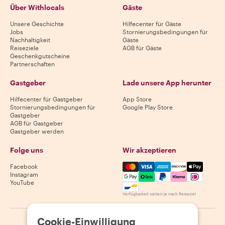
Über Withlocals
Gäste
Unsere Geschichte
Hilfecenter für Gäste
Jobs
Stornierungsbedingungen für
Nachhaltigkeit
Gäste
Reiseziele
AGB für Gäste
Geschenkgutscheine
Partnerschaften
Gastgeber
Lade unsere App herunter
Hilfecenter für Gastgeber
App Store
Stornierungsbedingungen für
Google Play Store
Gastgeber
AGB für Gastgeber
Gastgeber werden
Folge uns
Wir akzeptieren
Mastercard, Visa, Amex, Di
Facebook
Instagram
YouTube
Verfügbarkeit variiert je nach Reiseziel
Cookie-Einwilligung