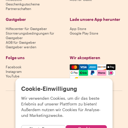
Geschenkgutscheine
Partnerschaften
Gastgeber
Lade unsere App herunter
Hilfecenter für Gastgeber
App Store
Stornierungsbedingungen für
Google Play Store
Gastgeber
AGB für Gastgeber
Gastgeber werden
Folge uns
Wir akzeptieren
Mastercard, Visa, Amex, Di
Facebook
Instagram
YouTube
Verfügbarkeit variiert je nach Reiseziel
Cookie-Einwilligung
Wir verwenden Cookies, um dir das beste
©
2026
Withlocals.com
|
Datenschutzerklärung
|
Cookies
|
Erlebnis auf unserer Plattform zu bieten!
Seitenübersicht
Außerdem nutzen wir Cookies für Analyse-
und Marketingzwecke.