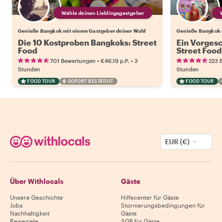
Wähle deinen Lieblingsgastgeber
Genieße Bangkok mit einem Gastgeber deiner Wahl
Genieße Bangkok 
Die 10 Kostproben Bangkoks: Street
Ein Vorges
Food
Street Food
•
•
701 Bewertungen
€46.19
p.P.
3
223 
Stunden
Stunden
FOOD TOUR
SOFORT BESTÄTIGT
FOOD TOUR
EUR (€)
Über Withlocals
Gäste
Unsere Geschichte
Hilfecenter für Gäste
Jobs
Stornierungsbedingungen für
Nachhaltigkeit
Gäste
Reiseziele
AGB für Gäste