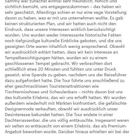
Sammy war zunächst einmal sehr freundlich, höflich und
sichtlich bemüht, uns entgegenzukommen – das haben wir
sehr geschätzt. Allerdings schien er nur eine vage Vorstellung
davon zu haben, was er mit uns unternehmen wollte. Es gab
keinen strukturierten Plan, und wir hatten auch nicht den
Eindruck, dass unsere Interessen wirklich berücksichtigt
wurden. Uns wurden weder interessante historische Fakten
noch tiefgründige kulturelle Einblicke geboten, und die uns
gezeigten Orte waren inhaltlich wenig ansprechend. Obwohl
wir ausdrücklich erklärt hatten, dass wir kein Interesse an
Tempelbesichtigungen hätten, wurden wir zu einem
geschlossenen Tempel gebracht. Wir verbrachten dort
schließlich etwa 20 Minuten und fühlten uns unter Druck
gesetzt, eine Spende zu geben, nachdem uns der Reiseführer
dazu aufgefordert hatte. Die Tour führte uns anschließend zu
eher geschmacklosen Touristenattraktionen wie
Tischtennisshows und Schwulenbars – nichts davon bot uns
das kulturelle Erlebnis, das wir uns erhofft hatten. Wir wurden
außerdem wiederholt mit Märkten konfrontiert, die gefälschte
Designermode verkauften, obwohl wir ausdrücklich unser
Desinteresse bekundet hatten. Die Tour endete in einer
Dachterrassenbar, die uns völlig enttäuschte. Insgesamt waren
wir selten so enttäuscht von einem Erlebnis, das als Premium-
Angebot beworben wurde. Darüber hinaus erhielten wir bei der