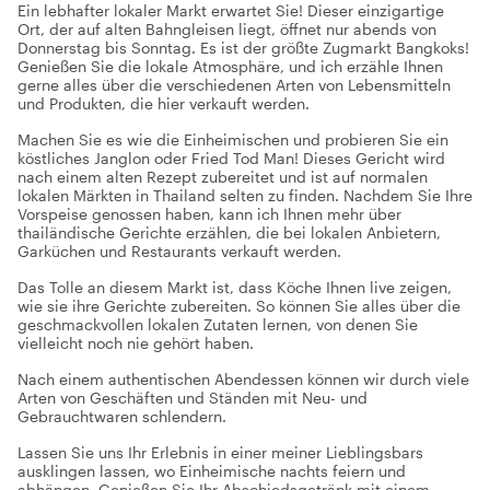
Ein lebhafter lokaler Markt erwartet Sie! Dieser einzigartige
Ort, der auf alten Bahngleisen liegt, öffnet nur abends von
Donnerstag bis Sonntag. Es ist der größte Zugmarkt Bangkoks!
Genießen Sie die lokale Atmosphäre, und ich erzähle Ihnen
gerne alles über die verschiedenen Arten von Lebensmitteln
und Produkten, die hier verkauft werden.
Machen Sie es wie die Einheimischen und probieren Sie ein
köstliches Janglon oder Fried Tod Man! Dieses Gericht wird
nach einem alten Rezept zubereitet und ist auf normalen
lokalen Märkten in Thailand selten zu finden. Nachdem Sie Ihre
Vorspeise genossen haben, kann ich Ihnen mehr über
thailändische Gerichte erzählen, die bei lokalen Anbietern,
Garküchen und Restaurants verkauft werden.
Das Tolle an diesem Markt ist, dass Köche Ihnen live zeigen,
wie sie ihre Gerichte zubereiten. So können Sie alles über die
geschmackvollen lokalen Zutaten lernen, von denen Sie
vielleicht noch nie gehört haben.
Nach einem authentischen Abendessen können wir durch viele
Arten von Geschäften und Ständen mit Neu- und
Gebrauchtwaren schlendern.
Lassen Sie uns Ihr Erlebnis in einer meiner Lieblingsbars
ausklingen lassen, wo Einheimische nachts feiern und
abhängen. Genießen Sie Ihr Abschiedsgetränk mit einem