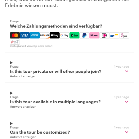
Erlebnis wissen musst.
Frage
Welche Zahlungsmethoden sind verfügbar?
Mastercard, Visa, Amex, Discover, Apple Pay, Google Pay
Verfügbarkeit variiert je nach Zielort
Frage
1 year ago
Is this tour private or will other people join?
Antwort anzeigen
Frage
1 year ago
Is this tour available in multiple languages?
Antwort anzeigen
Frage
1 year ago
Can the tour be customized?
Antwort anzeigen