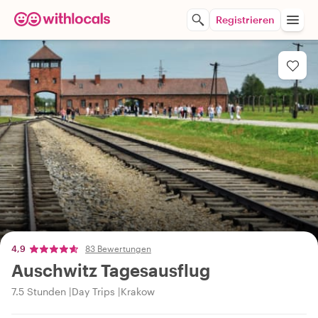
Registrieren
4,9
83 Bewertungen
Auschwitz Tagesausflug
7.5 Stunden
Day Trips
Krakow