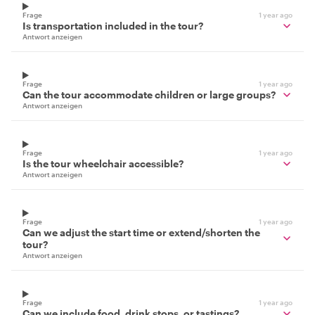
Frage
1 year ago
Is transportation included in the tour?
Antwort anzeigen
Frage
1 year ago
Can the tour accommodate children or large groups?
Antwort anzeigen
Frage
1 year ago
Is the tour wheelchair accessible?
Antwort anzeigen
Frage
1 year ago
Can we adjust the start time or extend/shorten the
tour?
Antwort anzeigen
Frage
1 year ago
Can we include food, drink stops, or tastings?