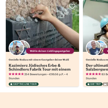
Wähle deinen Lieblingsgastgeber
Genieße Krakau mit einem Gastgeber deiner Wahl
Genieße Krakau m
Kazimierz Jüdisches Erbe &
Der ultimat
Schindlers Fabrik Tour mit einem
Salzbergwe
Einheimischen
Auto
•
•
254 Bewertungen
€99.56
p.P.
4
83 B
Stunden
Stunden
SKIP THE LINE TOUR
DAY TRIP