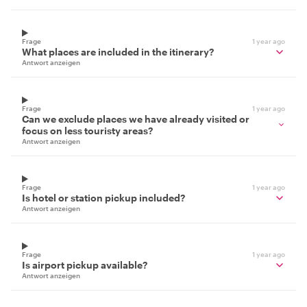
Frage
1 year ago
What places are included in the itinerary?
Antwort anzeigen
Frage
1 year ago
Can we exclude places we have already visited or
focus on less touristy areas?
Antwort anzeigen
Frage
1 year ago
Is hotel or station pickup included?
Antwort anzeigen
Frage
1 year ago
Is airport pickup available?
Antwort anzeigen