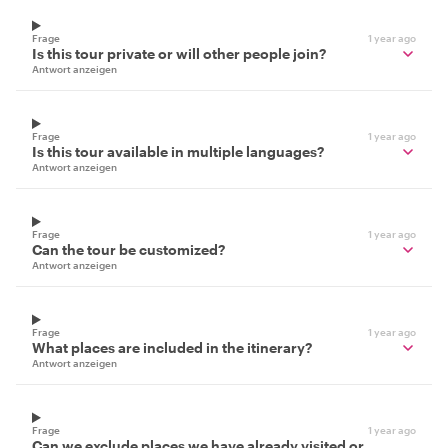
Frage
1 year ago
Is this tour private or will other people join?
Antwort anzeigen
Frage
1 year ago
Is this tour available in multiple languages?
Antwort anzeigen
Frage
1 year ago
Can the tour be customized?
Antwort anzeigen
Frage
1 year ago
What places are included in the itinerary?
Antwort anzeigen
Frage
1 year ago
Can we exclude places we have already visited or