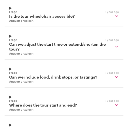
Frage
1 year ago
Is the tour wheelchair accessible?
Antwort anzeigen
Frage
1 year ago
Can we adjust the start time or extend/shorten the
tour?
Antwort anzeigen
Frage
1 year ago
Can we include food, drink stops, or tastings?
Antwort anzeigen
Frage
1 year ago
Where does the tour start and end?
Antwort anzeigen