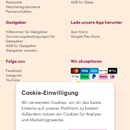
Reiseziele
AGB für Gäste
Geschenkgutscheine
Partnerschaften
Gastgeber
Lade unsere App herunter
Hilfecenter für Gastgeber
App Store
Stornierungsbedingungen für
Google Play Store
Gastgeber
AGB für Gastgeber
Gastgeber werden
Folge uns
Wir akzeptieren
Mastercard, Visa, Amex, Di
Facebook
Instagram
YouTube
Verfügbarkeit variiert je nach Reiseziel
Cookie-Einwilligung
Wir verwenden Cookies, um dir das beste
©
2026
Withlocals.com
|
Datenschutzerklärung
|
Cookies
|
Erlebnis auf unserer Plattform zu bieten!
Seitenübersicht
Außerdem nutzen wir Cookies für Analyse-
und Marketingzwecke.