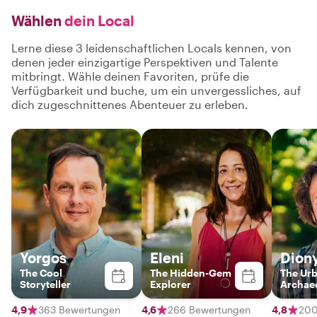
Wählen
dein Local
Lerne diese 3 leidenschaftlichen Locals kennen, von
denen jeder einzigartige Perspektiven und Talente
mitbringt. Wähle deinen Favoriten, prüfe die
Verfügbarkeit und buche, um ein unvergessliches, auf
dich zugeschnittenes Abenteuer zu erleben.
Yorgos
Eleni
Diony
The Cool
The Hidden-Gem
The Ur
Storyteller
Explorer
Archaeo
4,9
363 Bewertungen
4,6
266 Bewertungen
4,8
200