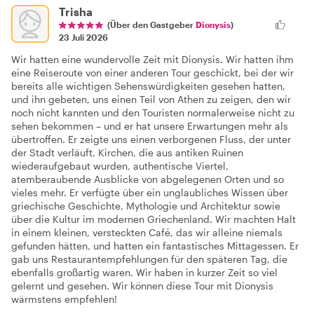
Trisha
(Über den Gastgeber
Dionysis
)
23 Juli 2026
Wir hatten eine wundervolle Zeit mit Dionysis. Wir hatten ihm
eine Reiseroute von einer anderen Tour geschickt, bei der wir
bereits alle wichtigen Sehenswürdigkeiten gesehen hatten,
und ihn gebeten, uns einen Teil von Athen zu zeigen, den wir
noch nicht kannten und den Touristen normalerweise nicht zu
sehen bekommen – und er hat unsere Erwartungen mehr als
übertroffen. Er zeigte uns einen verborgenen Fluss, der unter
der Stadt verläuft, Kirchen, die aus antiken Ruinen
wiederaufgebaut wurden, authentische Viertel,
atemberaubende Ausblicke von abgelegenen Orten und so
vieles mehr. Er verfügte über ein unglaubliches Wissen über
griechische Geschichte, Mythologie und Architektur sowie
über die Kultur im modernen Griechenland. Wir machten Halt
in einem kleinen, versteckten Café, das wir alleine niemals
gefunden hätten, und hatten ein fantastisches Mittagessen. Er
gab uns Restaurantempfehlungen für den späteren Tag, die
ebenfalls großartig waren. Wir haben in kurzer Zeit so viel
gelernt und gesehen. Wir können diese Tour mit Dionysis
wärmstens empfehlen!