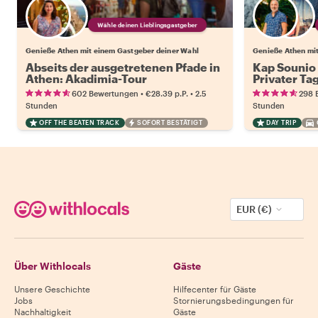
Wähle deinen Lieblingsgastgeber
Genieße Athen mit einem Gastgeber deiner Wahl
Genieße Athen mi
Abseits der ausgetretenen Pfade in
Kap Sounio
Athen: Akadimia-Tour
Privater Ta
•
•
602 Bewertungen
€28.39
p.P.
2.5
298 
Stunden
Stunden
OFF THE BEATEN TRACK
SOFORT BESTÄTIGT
DAY TRIP
EUR (€)
Über Withlocals
Gäste
Unsere Geschichte
Hilfecenter für Gäste
Jobs
Stornierungsbedingungen für
Nachhaltigkeit
Gäste