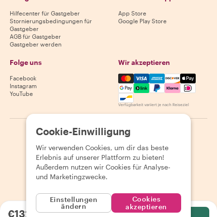
Hilfecenter für Gastgeber
App Store
Stornierungsbedingungen für
Google Play Store
Gastgeber
AGB für Gastgeber
Gastgeber werden
Folge uns
Wir akzeptieren
Mastercard, Visa, Amex, Di
Facebook
Instagram
YouTube
Verfügbarkeit variiert je nach Reiseziel
Cookie-Einwilligung
©
2026
Withlocals.com
|
Datenschutzerklärung
|
Cookies
|
Seitenübersicht
Wir verwenden Cookies, um dir das beste
Erlebnis auf unserer Plattform zu bieten!
Außerdem nutzen wir Cookies für Analyse-
und Marketingzwecke.
Cookies
Einstellungen
ändern
akzeptieren
€132.35
pro Person