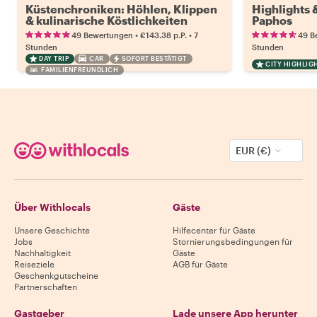
Küstenchroniken: Höhlen, Klippen
Highlights
& kulinarische Köstlichkeiten
Paphos
•
•
49 Bewertungen
€143.38
p.P.
7
49 B
Stunden
Stunden
DAY TRIP
CAR
SOFORT BESTÄTIGT
CITY HIGHLIG
FAMILIENFREUNDLICH
EUR (€)
Über Withlocals
Gäste
Unsere Geschichte
Hilfecenter für Gäste
Jobs
Stornierungsbedingungen für
Nachhaltigkeit
Gäste
Reiseziele
AGB für Gäste
Geschenkgutscheine
Partnerschaften
Gastgeber
Lade unsere App herunter