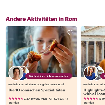
Andere Aktivitäten in
Rom
Wähle deinen Lieblingsgastgeber
Genieße Rom mit einem Gastgeber deiner Wahl
Genieße Rom mit 
Die 10 römischen Spezialitäten
Highlights
with a Lice
•
•
2720 Bewertungen
€113.24
p.P.
3
1349
Stunden
Stunden