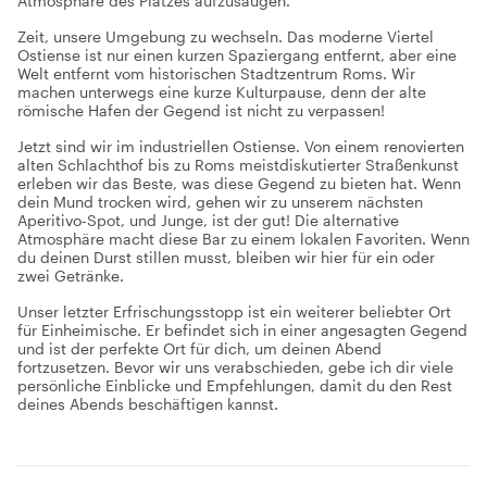
Atmosphäre des Platzes aufzusaugen.
Zeit, unsere Umgebung zu wechseln. Das moderne Viertel
Ostiense ist nur einen kurzen Spaziergang entfernt, aber eine
Welt entfernt vom historischen Stadtzentrum Roms. Wir
machen unterwegs eine kurze Kulturpause, denn der alte
römische Hafen der Gegend ist nicht zu verpassen!
Jetzt sind wir im industriellen Ostiense. Von einem renovierten
alten Schlachthof bis zu Roms meistdiskutierter Straßenkunst
erleben wir das Beste, was diese Gegend zu bieten hat. Wenn
dein Mund trocken wird, gehen wir zu unserem nächsten
Aperitivo-Spot, und Junge, ist der gut! Die alternative
Atmosphäre macht diese Bar zu einem lokalen Favoriten. Wenn
du deinen Durst stillen musst, bleiben wir hier für ein oder
zwei Getränke.
Unser letzter Erfrischungsstopp ist ein weiterer beliebter Ort
für Einheimische. Er befindet sich in einer angesagten Gegend
und ist der perfekte Ort für dich, um deinen Abend
fortzusetzen. Bevor wir uns verabschieden, gebe ich dir viele
persönliche Einblicke und Empfehlungen, damit du den Rest
deines Abends beschäftigen kannst.