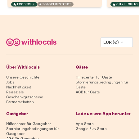
FOOD TOUR
SOFORT BESTÄTIGT
CITY HIGHLIG
EUR (€)
Über Withlocals
Gäste
Unsere Geschichte
Hilfecenter für Gäste
Jobs
Stornierungsbedingungen für
Nachhaltigkeit
Gäste
Reiseziele
AGB für Gäste
Geschenkgutscheine
Partnerschaften
Gastgeber
Lade unsere App herunter
Hilfecenter für Gastgeber
App Store
Stornierungsbedingungen für
Google Play Store
Gastgeber
AGB für Gastgeber