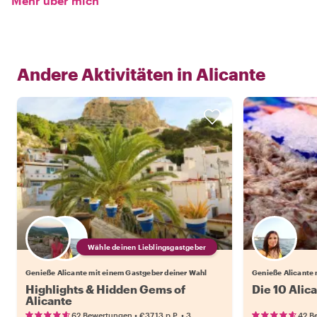
Mehr über mich
Andere Aktivitäten in
Alicante
Wähle deinen Lieblingsgastgeber
Genieße Alicante mit einem Gastgeber deiner Wahl
Genieße Alicante 
Highlights & Hidden Gems of
Die 10 Alic
Alicante
•
•
62 Bewertungen
€37.13
p.P.
3
42 B