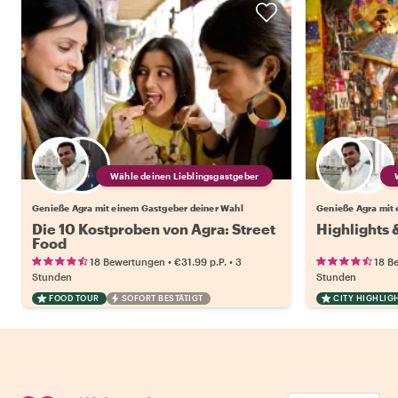
Wähle deinen Lieblingsgastgeber
Genieße Agra mit einem Gastgeber deiner Wahl
Genieße Agra mit 
Die 10 Kostproben von Agra: Street
Highlights 
Food
•
•
18 Bewertungen
€31.99
p.P.
3
18 B
Stunden
Stunden
FOOD TOUR
SOFORT BESTÄTIGT
CITY HIGHLIG