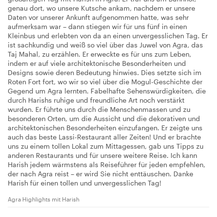
genau dort, wo unsere Kutsche ankam, nachdem er unsere
Daten vor unserer Ankunft aufgenommen hatte, was sehr
aufmerksam war – dann stiegen wir für uns fünf in einen
Kleinbus und erlebten von da an einen unvergesslichen Tag. Er
ist sachkundig und weiß so viel über das Juwel von Agra, das
Taj Mahal, zu erzählen. Er erweckte es für uns zum Leben,
indem er auf viele architektonische Besonderheiten und
Designs sowie deren Bedeutung hinwies. Dies setzte sich im
Roten Fort fort, wo wir so viel über die Mogul-Geschichte der
Gegend um Agra lernten. Fabelhafte Sehenswürdigkeiten, die
durch Harishs ruhige und freundliche Art noch verstärkt
wurden. Er führte uns durch die Menschenmassen und zu
besonderen Orten, um die Aussicht und die dekorativen und
architektonischen Besonderheiten einzufangen. Er zeigte uns
auch das beste Lassi-Restaurant aller Zeiten! Und er brachte
uns zu einem tollen Lokal zum Mittagessen, gab uns Tipps zu
anderen Restaurants und für unsere weitere Reise. Ich kann
Harish jedem wärmstens als Reiseführer für jeden empfehlen,
der nach Agra reist – er wird Sie nicht enttäuschen. Danke
Harish für einen tollen und unvergesslichen Tag!
Agra Highlights mit Harish