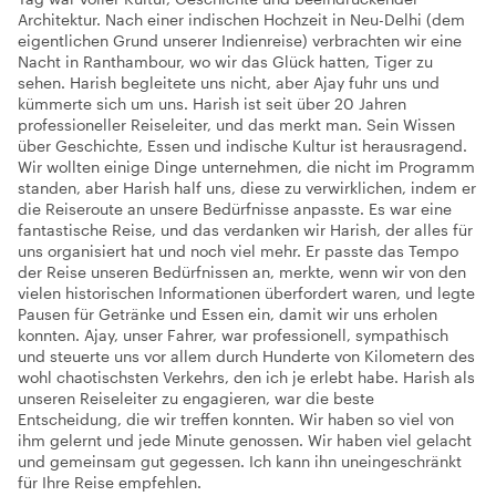
Architektur. Nach einer indischen Hochzeit in Neu-Delhi (dem
eigentlichen Grund unserer Indienreise) verbrachten wir eine
Nacht in Ranthambour, wo wir das Glück hatten, Tiger zu
sehen. Harish begleitete uns nicht, aber Ajay fuhr uns und
kümmerte sich um uns. Harish ist seit über 20 Jahren
professioneller Reiseleiter, und das merkt man. Sein Wissen
über Geschichte, Essen und indische Kultur ist herausragend.
Wir wollten einige Dinge unternehmen, die nicht im Programm
standen, aber Harish half uns, diese zu verwirklichen, indem er
die Reiseroute an unsere Bedürfnisse anpasste. Es war eine
fantastische Reise, und das verdanken wir Harish, der alles für
uns organisiert hat und noch viel mehr. Er passte das Tempo
der Reise unseren Bedürfnissen an, merkte, wenn wir von den
vielen historischen Informationen überfordert waren, und legte
Pausen für Getränke und Essen ein, damit wir uns erholen
konnten. Ajay, unser Fahrer, war professionell, sympathisch
und steuerte uns vor allem durch Hunderte von Kilometern des
wohl chaotischsten Verkehrs, den ich je erlebt habe. Harish als
unseren Reiseleiter zu engagieren, war die beste
Entscheidung, die wir treffen konnten. Wir haben so viel von
ihm gelernt und jede Minute genossen. Wir haben viel gelacht
und gemeinsam gut gegessen. Ich kann ihn uneingeschränkt
für Ihre Reise empfehlen.