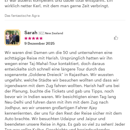
Er war äußerst kompetent und dabei total entspannt. Ein
wirklich netter Kerl, mit dem man gerne Zeit verbringt.
Das fantastische Agra
Sarah
🇳🇿
New Zealand
9 Dezember 2025
Wir waren drei Damen um die 50 und unternahmen eine
achttägige Reise mit Harish. Ursprünglich hatten wir ihn
wegen einer Taj-Mahal-Tour kontaktiert, doch daraus
entwickelte sich schnell eine längere Tour durch das
sogenannte „Goldene Dreieck“ in Rajasthan. Wir wussten
ungefähr, welche Städte wir besuchen wollten und dass wir
irgendwann mit dem Zug fahren wollten. Harish half uns bei
der Planung, buchte die Tickets und gab uns Tipps, noch
bevor wir in Indien waren. Wir besichtigten einen Tag lang
Neu-Delhi und fuhren dann mit ihm mit dem Zug nach
Jodhpur, wo wir unseren großartigen Fahrer Ajay
kennenlernten, der uns für den Rest der Reise sicher mit dem
Auto brachte. Wir besuchten Udaipur und Jaipur und
beendeten unsere Reise in Agra. Es gab so viel zu sehen! Jeder
Tag war voller Kultur, Geschichte und beeindruckender