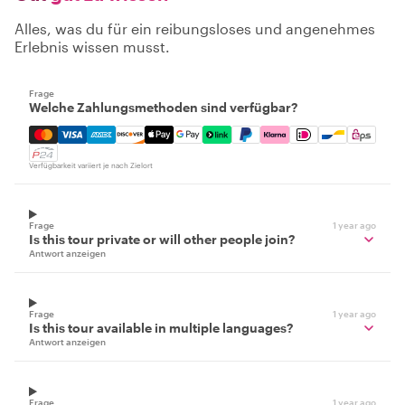
Alles, was du für ein reibungsloses und angenehmes
Erlebnis wissen musst.
Frage
Welche Zahlungsmethoden sind verfügbar?
Mastercard, Visa, Amex, Discover, Apple Pay, Google Pay
Verfügbarkeit variiert je nach Zielort
Frage
1 year ago
Is this tour private or will other people join?
Antwort anzeigen
Frage
1 year ago
Is this tour available in multiple languages?
Antwort anzeigen
Frage
1 year ago