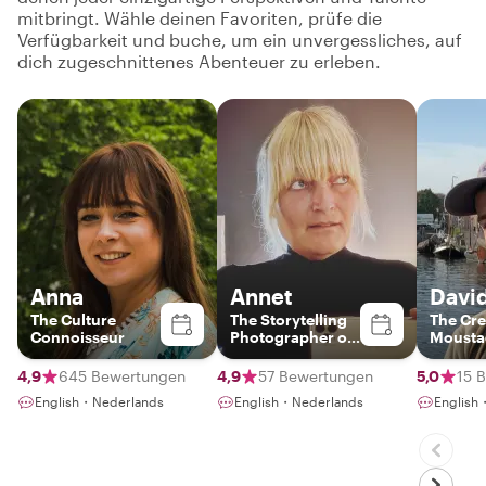
mitbringt. Wähle deinen Favoriten, prüfe die
Verfügbarkeit und buche, um ein unvergessliches, auf
dich zugeschnittenes Abenteuer zu erleben.
Anna
Annet
Davi
The Culture
The Storytelling
The Cre
Connoisseur
Photographer of
Mousta
Amsterdam
4,9
645 Bewertungen
4,9
57 Bewertungen
5,0
15 
English・Nederlands
English・Nederlands
English