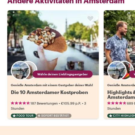
Andere Aktivitäten in
Amsterdam
Wähle deinen Lieblingsgastgeber
Genieße Amsterdam mit einem Gastgeber deiner Wahl
Genieße Amsterda
Die 10 Amsterdamer Kostproben
Highlights
Amsterdam
•
•
187 Bewertungen
€105.99
p.P.
3
689 
Stunden
Stunden
FOOD TOUR
SOFORT BESTÄTIGT
CITY HIGHLIG