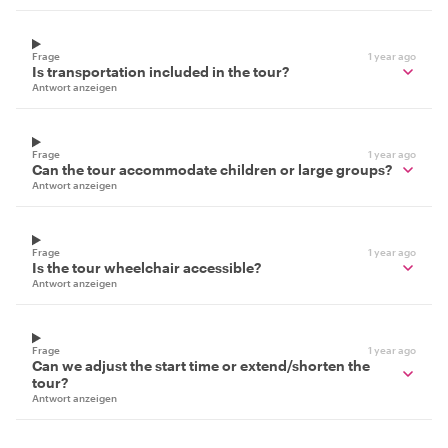
Frage
1 year ago
Is transportation included in the tour?
Antwort anzeigen
Frage
1 year ago
Can the tour accommodate children or large groups?
Antwort anzeigen
Frage
1 year ago
Is the tour wheelchair accessible?
Antwort anzeigen
Frage
1 year ago
Can we adjust the start time or extend/shorten the
tour?
Antwort anzeigen