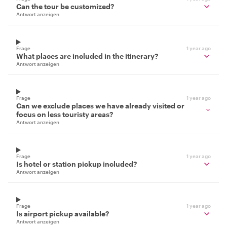
Can the tour be customized?
Antwort anzeigen
Frage
1 year ago
What places are included in the itinerary?
Antwort anzeigen
Frage
1 year ago
Can we exclude places we have already visited or
focus on less touristy areas?
Antwort anzeigen
Frage
1 year ago
Is hotel or station pickup included?
Antwort anzeigen
Frage
1 year ago
Is airport pickup available?
Antwort anzeigen