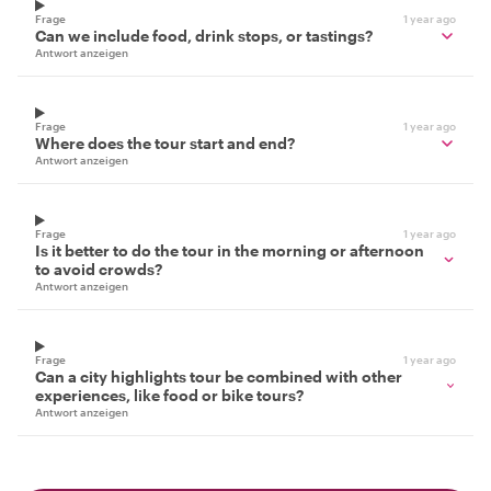
Frage
1 year ago
Can we include food, drink stops, or tastings?
Antwort anzeigen
Frage
1 year ago
Where does the tour start and end?
Antwort anzeigen
Frage
1 year ago
Is it better to do the tour in the morning or afternoon
to avoid crowds?
Antwort anzeigen
Frage
1 year ago
Can a city highlights tour be combined with other
experiences, like food or bike tours?
Antwort anzeigen