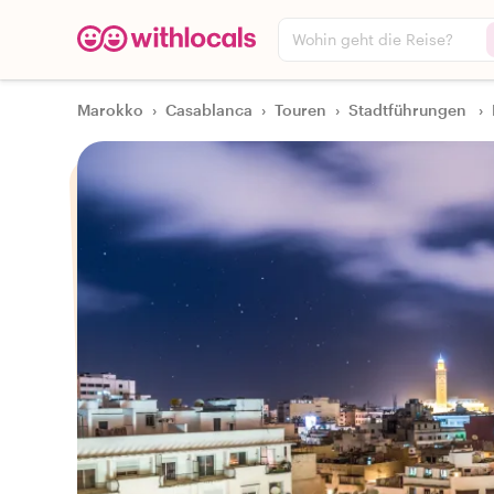
Wohin geht die Reise?
Marokko
›
Casablanca
›
Touren
›
Stadtführungen
›