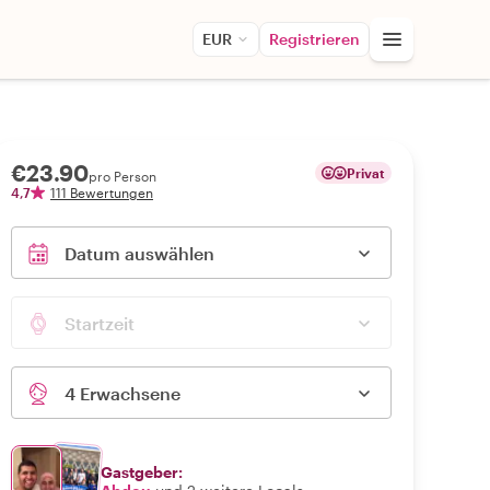
EUR
Registrieren
€23.90
Privat
pro Person
4,7
111 Bewertungen
Datum auswählen
Startzeit
4 Erwachsene
Gastgeber: