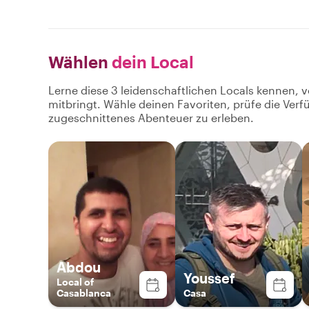
Wählen
dein Local
Lerne diese 3 leidenschaftlichen Locals kennen, v
mitbringt. Wähle deinen Favoriten, prüfe die Ver
zugeschnittenes Abenteuer zu erleben.
Abdou
Youssef
Local of
Casablanca
Casa