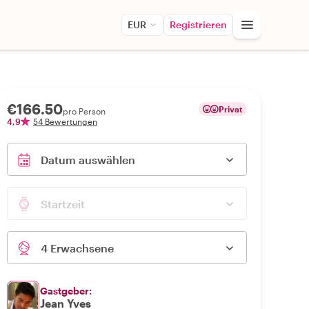
EUR
Registrieren
€166.50
Privat
pro Person
4,9
54 Bewertungen
Datum auswählen
Startzeit
4 Erwachsene
Gastgeber:
Jean Yves