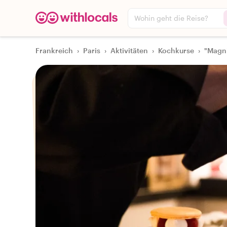
Wohin geht die Reise?
Frankreich
›
Paris
›
Aktivitäten
›
Kochkurse
›
"Magn